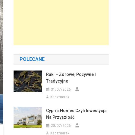
POLECANE
Raki – Zdrowe, Pożywne I
Tradycyjne
31/07/2026
A. Kaczmarek
Cypria.homes Czyli Inwestycja
Na Przyszłość
28/07/2026
A. Kaczmarek