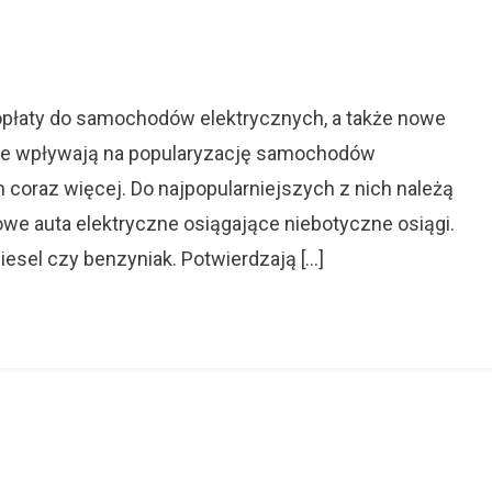
On
Serwis
Tesli
W
dopłaty do samochodów elektrycznych, a także nowe
Warszawie
które wpływają na popularyzację samochodów
h coraz więcej. Do najpopularniejszych z nich należą
we auta elektryczne osiągające niebotyczne osiągi.
diesel czy benzyniak. Potwierdzają […]