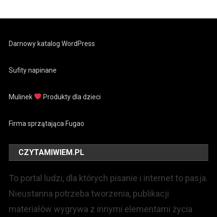
Darnowy katalog WordPress
Sufity napinane
Mulinek
Produkty dla dzieci
Firma sprzątająca Fugao
CZYTAMIWIEM.PL
To portal ludzi, dla których pisanie i internet to pasja.
Nieustanna potrzeba tworzenia, publikacji
materiałów wygrywa z innymi elementami życia