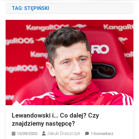
TAG:
STĘPIŃSKI
Lewandowski i… Co dalej? Czy
znajdziemy następcę?
Jakub Draszczyk
Do
15/09/2020
1 Komentarz