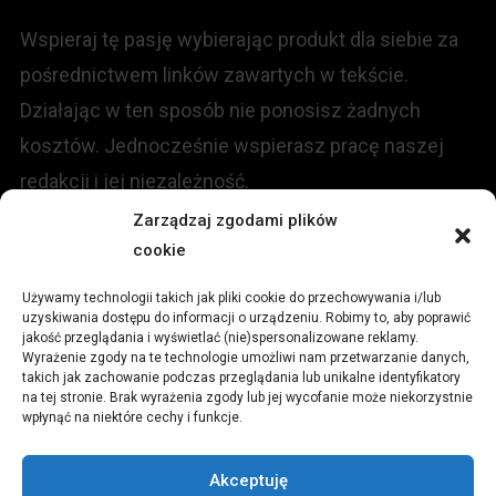
Wspieraj tę pasję wybierając produkt dla siebie za
pośrednictwem linków zawartych w tekście.
Działając w ten sposób nie ponosisz żadnych
kosztów. Jednocześnie wspierasz pracę naszej
redakcji i jej niezależność.
Zarządzaj zgodami plików
KONTAKT
cookie
Używamy technologii takich jak pliki cookie do przechowywania i/lub
Redakcja portalu:
uzyskiwania dostępu do informacji o urządzeniu. Robimy to, aby poprawić
jakość przeglądania i wyświetlać (nie)spersonalizowane reklamy.
Wyrażenie zgody na te technologie umożliwi nam przetwarzanie danych,
ul.
Stara 13, 42-600 Tarnowskie Góry
takich jak zachowanie podczas przeglądania lub unikalne identyfikatory
na tej stronie. Brak wyrażenia zgody lub jej wycofanie może niekorzystnie
wpłynąć na niektóre cechy i funkcje.
TEL:
+48 509 547 822
Akceptuję
Email:
redakcja@czytamiwiem.pl