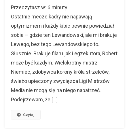
Lewandowski
Przeczytasz w:
6
minuty
I…
Co
Ostatnie mecze kadry nie napawają
Dalej?
optymizmem i każdy kibic pewnie powiedział
Czy
sobie – gdzie ten Lewandowski, ale mi brakuje
Znajdziemy
Następcę?
Lewego, bez tego Lewandowskiego to…
Słusznie. Brakuje filaru jak i egzekutora, Robert
może być każdym. Wielokrotny mistrz
Niemiec, zdobywca korony króla strzelców,
świeżo upieczony zwycięzca Ligi Mistrzów.
Media nie mogą się na niego napatrzeć.
Podejrzewam, że […]
Czytaj