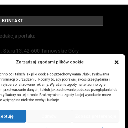
KONTAKT
edakcja portalu:
l.
Stara 13, 42-600 Tarnowskie Góry
Zarządzaj zgodami plików cookie
EL:
+48 509 547 822
hnologii takich jak pliki cookie do przechowywania i/lub uzyskiwania
nformacji o urządzeniu. Robimy to, aby poprawić jakość przeglądania i
mail:
redakcja@czytamiwiem.pl
(nie)spersonalizowane reklamy. Wyrażenie zgody na te technologie
m przetwarzanie danych, takich jak zachowanie podczas przeglądania lub
eklama:
biuro@czytamiwiem.pl
ntyfikatory na tej stronie. Brak wyrażenia zgody lub jej wycofanie może
e wpłynąć na niektóre cechy i funkcje.
ceptuję
Odmów
Zobacz preferencje