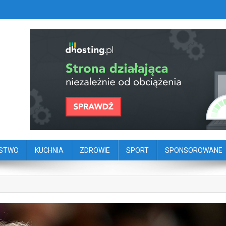
szy portal dziennikarstwa oby
ego
ŃSTWO
KUCHNIA
ZDROWIE
SPORT
SPONSOROWANE