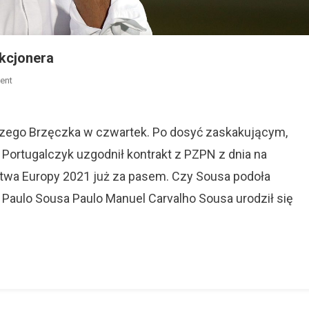
kcjonera
On
ent
Paulo
Sousa
–
erzego Brzęczka w czwartek. Po dosyć zaskakującym,
Sylwetka
Portugalczyk uzgodnił kontrakt z PZPN z dnia na
Nowego
ostwa Europy 2021 już za pasem. Czy Sousa podoła
Selekcjonera
aulo Sousa Paulo Manuel Carvalho Sousa urodził się