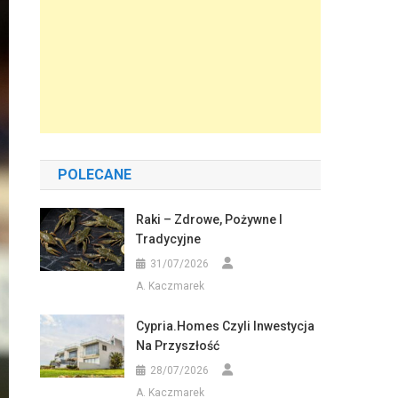
POLECANE
Raki – Zdrowe, Pożywne I
Tradycyjne
31/07/2026
A. Kaczmarek
Cypria.homes Czyli Inwestycja
Na Przyszłość
28/07/2026
A. Kaczmarek