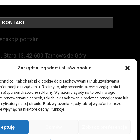
KONTAKT
edakcja portalu:
l.
Stara 13, 42-600 Tarnowskie Góry
Zarządzaj zgodami plików cookie
EL:
+48 509 547 822
hnologii takich jak pliki cookie do przechowywania i/lub uzyskiwania
nformacji o urządzeniu. Robimy to, aby poprawić jakość przeglądania i
mail:
redakcja@czytamiwiem.pl
(nie)spersonalizowane reklamy. Wyrażenie zgody na te technologie
m przetwarzanie danych, takich jak zachowanie podczas przeglądania lub
eklama:
biuro@czytamiwiem.pl
ntyfikatory na tej stronie. Brak wyrażenia zgody lub jej wycofanie może
e wpłynąć na niektóre cechy i funkcje.
ceptuję
Odmów
Zobacz preferencje