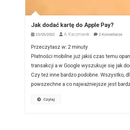
Jak dodać kartę do Apple Pay?
A. Kaczmarek
Do
25/05/2022
2 Komentarze
Jak
Przeczytasz w:
2
minuty
Dod
Kart
Płatności mobilne już jakiś czas temu opa
Do
transakcji a w Google wyszukuje się jak d
Appl
Czy też inne bardzo podobne. Wszystko, dla
Pay?
powszechne a co najważniejsze jest bardz
Czytaj