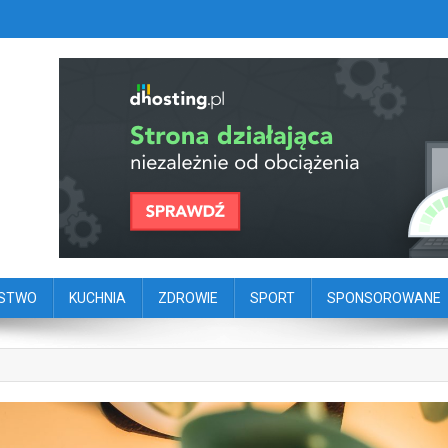
szy portal dziennikarstwa oby
ego
ŃSTWO
KUCHNIA
ZDROWIE
SPORT
SPONSOROWANE