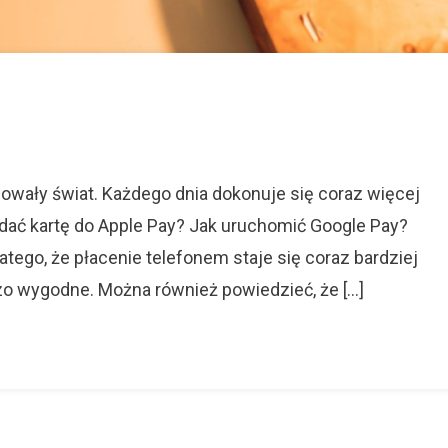
ać
ę
nowały świat. Każdego dnia dokonuje się coraz więcej
odać kartę do Apple Pay? Jak uruchomić Google Pay?
e
tego, że płacenie telefonem staje się coraz bardziej
o wygodne. Można również powiedzieć, że […]