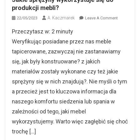
produkcji mebli?
A. Kaczmarek
On
22/05/2023
Leave A Comment
Jakie
Przeczytasz w:
2
minuty
Sprężyny
Wykorzystuj
Weryfikując posiadane przez nas meble
Się
tapicerowane, zazwyczaj nie zastanawiamy
Do
się, jak były konstruowane? z jakich
Produkcji
Mebli?
materiałów zostały wykonane czy też jakie
sprężyny się w nich znajdują?. Nie myśli o tym
a przecież jest to kluczowa informacja dla
naszego komfortu siedzenia lub spania w
zależności od tego, jaki mebel
wykorzystujemy. Warto więc zagłębić się choć
trochę […]