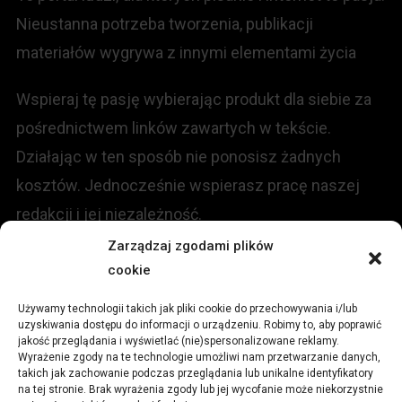
Nieustanna potrzeba tworzenia, publikacji
materiałów wygrywa z innymi elementami życia
Wspieraj tę pasję wybierając produkt dla siebie za
pośrednictwem linków zawartych w tekście.
Działając w ten sposób nie ponosisz żadnych
kosztów. Jednocześnie wspierasz pracę naszej
redakcji i jej niezależność.
Zarządzaj zgodami plików
cookie
KONTAKT
Używamy technologii takich jak pliki cookie do przechowywania i/lub
Redakcja portalu:
uzyskiwania dostępu do informacji o urządzeniu. Robimy to, aby poprawić
jakość przeglądania i wyświetlać (nie)spersonalizowane reklamy.
Wyrażenie zgody na te technologie umożliwi nam przetwarzanie danych,
ul.
Stara 13, 42-600 Tarnowskie Góry
takich jak zachowanie podczas przeglądania lub unikalne identyfikatory
na tej stronie. Brak wyrażenia zgody lub jej wycofanie może niekorzystnie