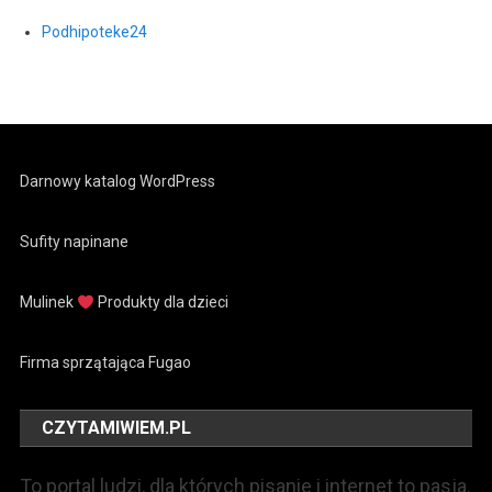
Podhipoteke24
Darnowy katalog WordPress
Sufity napinane
Mulinek
Produkty dla dzieci
Firma sprzątająca Fugao
CZYTAMIWIEM.PL
To portal ludzi, dla których pisanie i internet to pasja.