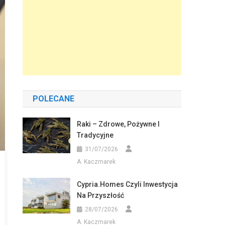
POLECANE
Raki – Zdrowe, Pożywne I
Tradycyjne
31/07/2026
A. Kaczmarek
Cypria.homes Czyli Inwestycja
Na Przyszłość
28/07/2026
A. Kaczmarek