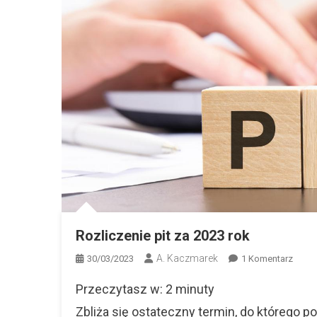
Rozliczenie pit za 2023 rok
A. Kaczmarek
Do
30/03/2023
1 Komentarz
Rozli
Przeczytasz w:
2
minuty
Pit
Za
Zbliża się ostateczny termin, do którego p