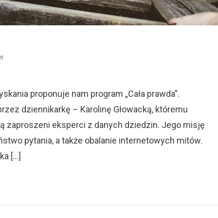
On
t
Ideał
­–
„Cała
zyskania proponuje nam program „Cała prawda”.
Prawda
rzez dziennikarkę – Karolinę Głowacką, któremu
O
ą zaproszeni eksperci z danych dziedzin. Jego misję
Seksapilu”
stwo pytania, a także obalanie internetowych mitów.
ka […]