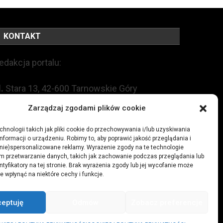
KONTAKT
edakcja portalu:
l.
Stara 13, 42-600 Tarnowskie Góry
Zarządzaj zgodami plików cookie
EL:
+48 509 547 822
hnologii takich jak pliki cookie do przechowywania i/lub uzyskiwania
nformacji o urządzeniu. Robimy to, aby poprawić jakość przeglądania i
mail:
redakcja@czytamiwiem.pl
(nie)spersonalizowane reklamy. Wyrażenie zgody na te technologie
m przetwarzanie danych, takich jak zachowanie podczas przeglądania lub
eklama:
biuro@czytamiwiem.pl
ntyfikatory na tej stronie. Brak wyrażenia zgody lub jej wycofanie może
e wpłynąć na niektóre cechy i funkcje.
ceptuję
Odmów
Zobacz preferencje