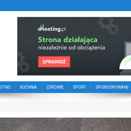
szy portal dziennikarstwa oby
ego
ŃSTWO
KUCHNIA
ZDROWIE
SPORT
SPONSOROWANE