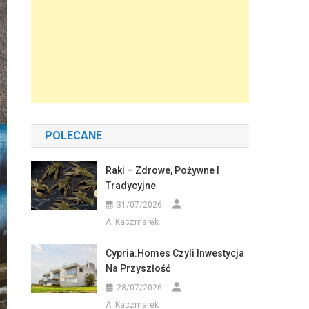
POLECANE
Raki – Zdrowe, Pożywne I
Tradycyjne
31/07/2026
A. Kaczmarek
Cypria.homes Czyli Inwestycja
Na Przyszłość
28/07/2026
A. Kaczmarek