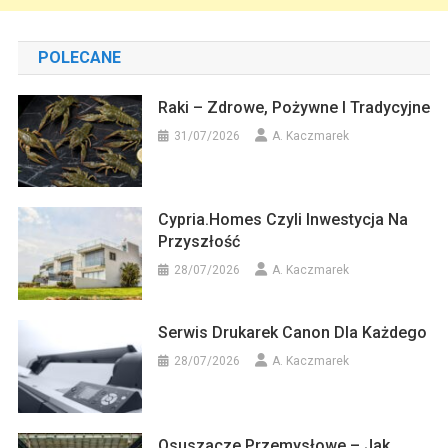
POLECANE
Raki – Zdrowe, Pożywne I Tradycyjne
31/07/2026
A. Kaczmarek
Cypria.homes Czyli Inwestycja Na
Przyszłość
28/07/2026
A. Kaczmarek
Serwis Drukarek Canon Dla Każdego
28/07/2026
A. Kaczmarek
Osuszacze Przemysłowe – Jak