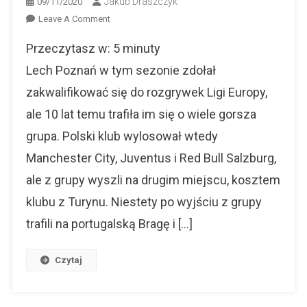
Jakub Draszczyk
09/11/2020
On
Leave A Comment
Lech
Przeczytasz w:
5
minuty
Poznań
–
Lech Poznań w tym sezonie zdołał
10
zakwalifikować się do rozgrywek Ligi Europy,
Lat
ale 10 lat temu trafiła im się o wiele gorsza
Temu.
Zobacz
grupa. Polski klub wylosował wtedy
Co
Manchester City, Juventus i Red Bull Salzburg,
Się
Zmieniło.
ale z grupy wyszli na drugim miejscu, kosztem
klubu z Turynu. Niestety po wyjściu z grupy
trafili na portugalską Bragę i […]
Czytaj