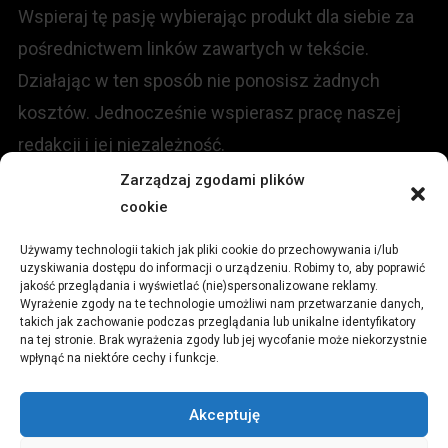
Wspieraj tę pasję wybierając produkt dla siebie za
pośrednictwem linków zawartych w tekście.
Działając w ten sposób nie ponosisz żadnych
kosztów. Jednocześnie wspierasz pracę naszej
redakcji i jej niezależność.
Zarządzaj zgodami plików
cookie
KONTAKT
Używamy technologii takich jak pliki cookie do przechowywania i/lub
Redakcja portalu:
uzyskiwania dostępu do informacji o urządzeniu. Robimy to, aby poprawić
jakość przeglądania i wyświetlać (nie)spersonalizowane reklamy.
Wyrażenie zgody na te technologie umożliwi nam przetwarzanie danych,
ul.
Stara 13, 42-600 Tarnowskie Góry
takich jak zachowanie podczas przeglądania lub unikalne identyfikatory
na tej stronie. Brak wyrażenia zgody lub jej wycofanie może niekorzystnie
wpłynąć na niektóre cechy i funkcje.
TEL:
+48 509 547 822
Akceptuję
Email:
redakcja@czytamiwiem.pl