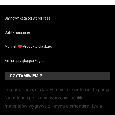
Darnowy katalog WordPress
Sufity napinane
Mulinek
Produkty dla dzieci
Firma sprzątająca Fugao
CZYTAMIWIEM.PL
To portal ludzi, dla których pisanie i internet to pasja.
Nieustanna potrzeba tworzenia, publikacji
materiałów wygrywa z innymi elementami życia