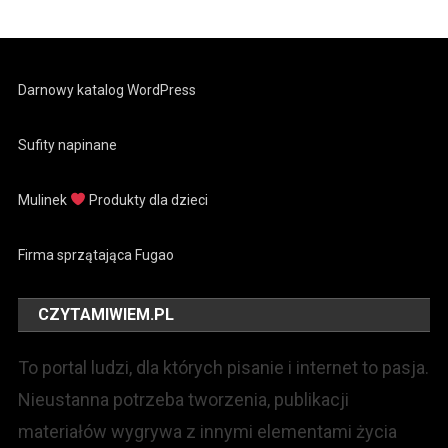
Darnowy katalog WordPress
Sufity napinane
Mulinek
Produkty dla dzieci
Firma sprzątająca Fugao
CZYTAMIWIEM.PL
To portal ludzi, dla których pisanie i internet to pasja.
Nieustanna potrzeba tworzenia, publikacji
materiałów wygrywa z innymi elementami życia