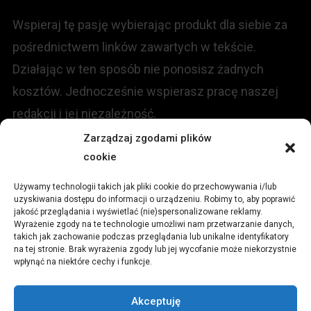
Wspieraj tę pasję wybierając produkt dla siebie za
pośrednictwem linków zawartych w tekście.
Działając w ten sposób nie ponosisz żadnych
kosztów. Jednocześnie wspierasz pracę naszej
redakcji i jej niezależność.
Zarządzaj zgodami plików
KONTAKT
cookie
Używamy technologii takich jak pliki cookie do przechowywania i/lub
Redakcja portalu:
uzyskiwania dostępu do informacji o urządzeniu. Robimy to, aby poprawić
jakość przeglądania i wyświetlać (nie)spersonalizowane reklamy.
Wyrażenie zgody na te technologie umożliwi nam przetwarzanie danych,
ul.
Stara 13, 42-600 Tarnowskie Góry
takich jak zachowanie podczas przeglądania lub unikalne identyfikatory
na tej stronie. Brak wyrażenia zgody lub jej wycofanie może niekorzystnie
wpłynąć na niektóre cechy i funkcje.
TEL:
+48 509 547 822
Akceptuję
Email:
redakcja@czytamiwiem.pl