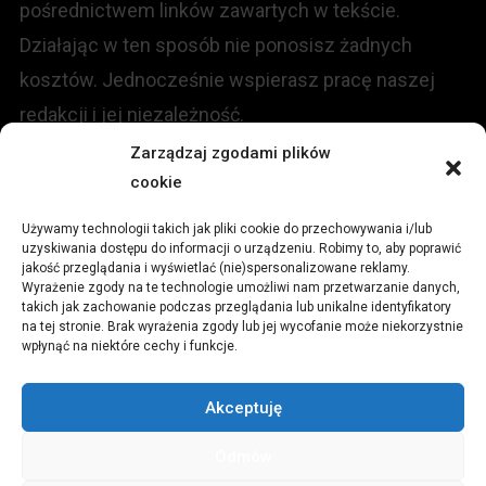
pośrednictwem linków zawartych w tekście.
Działając w ten sposób nie ponosisz żadnych
kosztów. Jednocześnie wspierasz pracę naszej
redakcji i jej niezależność.
Zarządzaj zgodami plików
cookie
KONTAKT
Używamy technologii takich jak pliki cookie do przechowywania i/lub
Redakcja portalu:
uzyskiwania dostępu do informacji o urządzeniu. Robimy to, aby poprawić
jakość przeglądania i wyświetlać (nie)spersonalizowane reklamy.
Wyrażenie zgody na te technologie umożliwi nam przetwarzanie danych,
ul.
Stara 13, 42-600 Tarnowskie Góry
takich jak zachowanie podczas przeglądania lub unikalne identyfikatory
na tej stronie. Brak wyrażenia zgody lub jej wycofanie może niekorzystnie
wpłynąć na niektóre cechy i funkcje.
TEL:
+48 509 547 822
Akceptuję
Email:
redakcja@czytamiwiem.pl
Odmów
Reklama:
biuro@czytamiwiem.pl