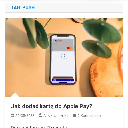
TAG:
PUSH
Jak dodać kartę do Apple Pay?
A. Kaczmarek
Do
25/05/2022
2 Komentarze
Jak
Przeczytasz w:
2
minuty