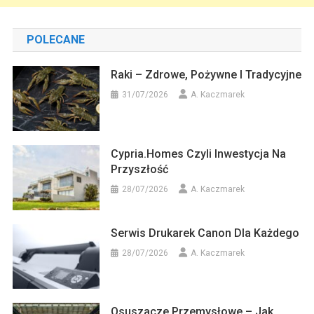
POLECANE
Raki – Zdrowe, Pożywne I Tradycyjne
31/07/2026
A. Kaczmarek
Cypria.homes Czyli Inwestycja Na
Przyszłość
28/07/2026
A. Kaczmarek
Serwis Drukarek Canon Dla Każdego
28/07/2026
A. Kaczmarek
Osuszacze Przemysłowe – Jak