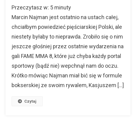
Marcin
Przeczytasz w:
5
minuty
Najman
To
Marcin Najman jest ostatnio na ustach całej,
Sportowe
chciałbym powiedzieć pięściarskiej Polski, ale
Zero
niestety byłaby to nieprawda. Zrobiło się o nim
jeszcze głośniej przez ostatnie wydarzenia na
gali FAME MMA 8, które już chyba każdy portal
sportowy (bądź nie) wepchnął nam do oczu.
Krótko mówiąc Najman miał bić się w formule
bokserskiej ze swoim rywalem, Kasjuszem […]
Czytaj