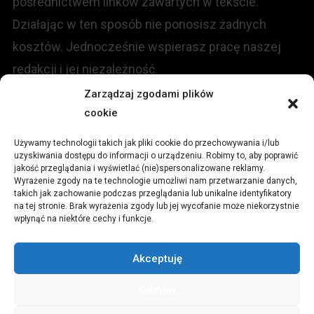
pośrednictwem linków zawartych w tekście.
Działając w ten sposób nie ponosisz żadnych
kosztów. Jednocześnie wspierasz pracę naszej
redakcji i jej niezależność.
Zarządzaj zgodami plików
KONTAKT
cookie
Używamy technologii takich jak pliki cookie do przechowywania i/lub
Redakcja portalu:
uzyskiwania dostępu do informacji o urządzeniu. Robimy to, aby poprawić
jakość przeglądania i wyświetlać (nie)spersonalizowane reklamy.
Wyrażenie zgody na te technologie umożliwi nam przetwarzanie danych,
ul.
Stara 13, 42-600 Tarnowskie Góry
takich jak zachowanie podczas przeglądania lub unikalne identyfikatory
na tej stronie. Brak wyrażenia zgody lub jej wycofanie może niekorzystnie
wpłynąć na niektóre cechy i funkcje.
TEL:
+48 509 547 822
Akceptuję
Email:
redakcja@czytamiwiem.pl
Odmów
Reklama:
biuro@czytamiwiem.pl