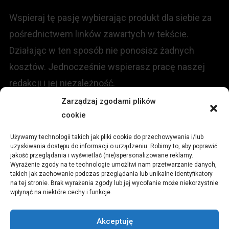
Wspieraj tę pasję wybierając produkt dla siebie za
pośrednictwem linków zawartych w tekście.
Działając w ten sposób nie ponosisz żadnych
kosztów. Jednocześnie wspierasz pracę naszej
redakcji i jej niezależność.
Zarządzaj zgodami plików
KONTAKT
cookie
Używamy technologii takich jak pliki cookie do przechowywania i/lub
Redakcja portalu:
uzyskiwania dostępu do informacji o urządzeniu. Robimy to, aby poprawić
jakość przeglądania i wyświetlać (nie)spersonalizowane reklamy.
Wyrażenie zgody na te technologie umożliwi nam przetwarzanie danych,
ul.
Stara 13, 42-600 Tarnowskie Góry
takich jak zachowanie podczas przeglądania lub unikalne identyfikatory
na tej stronie. Brak wyrażenia zgody lub jej wycofanie może niekorzystnie
wpłynąć na niektóre cechy i funkcje.
TEL:
+48 509 547 822
Akceptuję
Email:
redakcja@czytamiwiem.pl