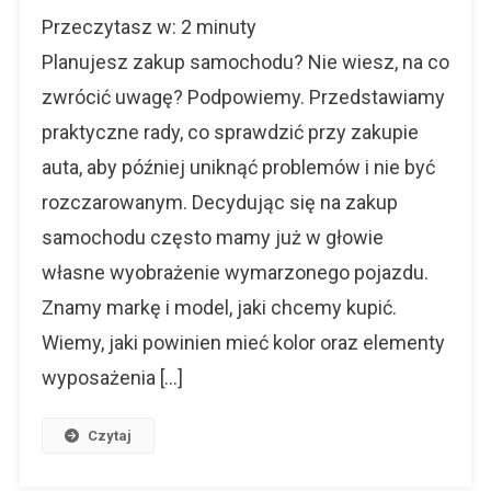
Co
Przeczytasz w:
2
minuty
Sprawdzić
Przy
Planujesz zakup samochodu? Nie wiesz, na co
Zakupie
zwrócić uwagę? Podpowiemy. Przedstawiamy
Auta.
praktyczne rady, co sprawdzić przy zakupie
Praktyczne
Rady
auta, aby później uniknąć problemów i nie być
rozczarowanym. Decydując się na zakup
samochodu często mamy już w głowie
własne wyobrażenie wymarzonego pojazdu.
Znamy markę i model, jaki chcemy kupić.
Wiemy, jaki powinien mieć kolor oraz elementy
wyposażenia […]
Czytaj