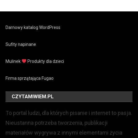
Darnowy katalog WordPress
Sufity napinane
Mulinek
Produkty dla dzieci
Firma sprzątająca Fugao
CZYTAMIWIEM.PL
To portal ludzi, dla których pisanie i internet to pasja.
Nieustanna potrzeba tworzenia, publikacji
materiałów wygrywa z innymi elementami życia