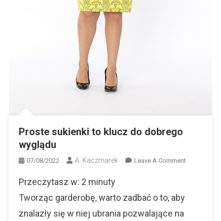
Proste sukienki to klucz do dobrego
wyglądu
A. Kaczmarek
On
07/08/2022
Leave A Comment
Proste
Przeczytasz w:
2
minuty
Sukienki
To
Tworząc garderobę, warto zadbać o to, aby
Klucz
znalazły się w niej ubrania pozwalające na
Do