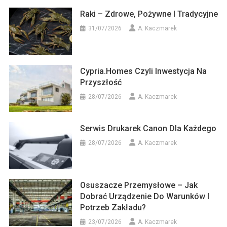
Raki – Zdrowe, Pożywne I Tradycyjne
31/07/2026
A. Kaczmarek
Cypria.homes Czyli Inwestycja Na
Przyszłość
28/07/2026
A. Kaczmarek
Serwis Drukarek Canon Dla Każdego
28/07/2026
A. Kaczmarek
Osuszacze Przemysłowe – Jak
Dobrać Urządzenie Do Warunków I
Potrzeb Zakładu?
23/07/2026
A. Kaczmarek