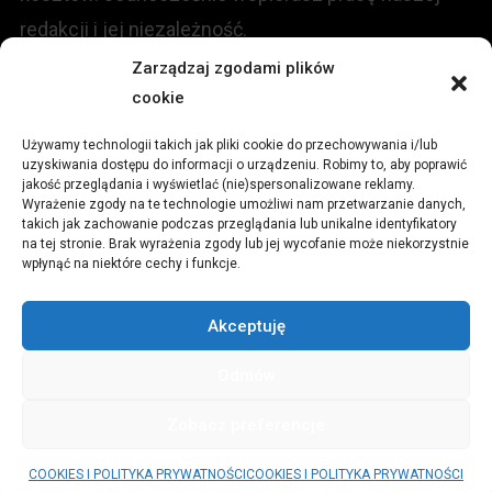
redakcji i jej niezależność.
Zarządzaj zgodami plików
cookie
KONTAKT
Używamy technologii takich jak pliki cookie do przechowywania i/lub
Redakcja portalu:
uzyskiwania dostępu do informacji o urządzeniu. Robimy to, aby poprawić
jakość przeglądania i wyświetlać (nie)spersonalizowane reklamy.
Wyrażenie zgody na te technologie umożliwi nam przetwarzanie danych,
ul.
Stara 13, 42-600 Tarnowskie Góry
takich jak zachowanie podczas przeglądania lub unikalne identyfikatory
na tej stronie. Brak wyrażenia zgody lub jej wycofanie może niekorzystnie
wpłynąć na niektóre cechy i funkcje.
TEL:
+48 509 547 822
Akceptuję
Email:
redakcja@czytamiwiem.pl
Odmów
Reklama:
biuro@czytamiwiem.pl
Zobacz preferencje
© CzytamiWiem.pl
|
Theme: News Portal by
Mystery Themes
.
COOKIES I POLITYKA PRYWATNOŚCI
COOKIES I POLITYKA PRYWATNOŚCI
PARTNERZY
COOKIES I POLITYKA PRYWATNOŚCI
REKLAMA