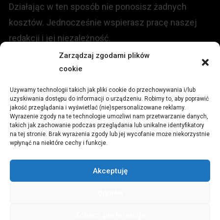
Działając w ten sposób nie ponosisz żadnych
kosztów. Jednocześnie wspierasz pracę naszej
redakcji i jej niezależność.
Zarządzaj zgodami plików
cookie
KONTAKT
Używamy technologii takich jak pliki cookie do przechowywania i/lub
Redakcja portalu:
uzyskiwania dostępu do informacji o urządzeniu. Robimy to, aby poprawić
jakość przeglądania i wyświetlać (nie)spersonalizowane reklamy.
Wyrażenie zgody na te technologie umożliwi nam przetwarzanie danych,
ul.
Stara 13, 42-600 Tarnowskie Góry
takich jak zachowanie podczas przeglądania lub unikalne identyfikatory
na tej stronie. Brak wyrażenia zgody lub jej wycofanie może niekorzystnie
wpłynąć na niektóre cechy i funkcje.
TEL:
+48 509 547 822
Akceptuję
Email:
redakcja@czytamiwiem.pl
Odmów
Reklama:
biuro@czytamiwiem.pl
Zobacz preferencje