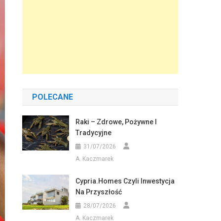
POLECANE
Raki – Zdrowe, Pożywne I
Tradycyjne
31/07/2026
A. Kaczmarek
Cypria.homes Czyli Inwestycja
Na Przyszłość
28/07/2026
A. Kaczmarek