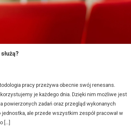
 służą?
On
Ceremonie
Agile.
Jakie
todologia pracy przeżywa obecnie swój renesans.
Są
ykorzystujemy je każdego dnia. Dzięki nim możliwe jest
ja powierzonych zadań oraz przegląd wykonanych
Do
Czego
ko jednostka, ale przede wszystkim zespół pracował w
Służą?
o […]