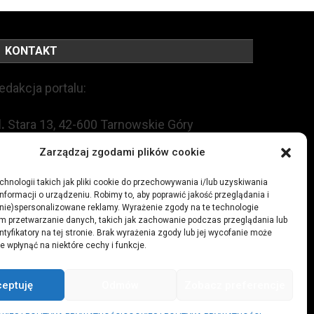
KONTAKT
edakcja portalu:
l.
Stara 13, 42-600 Tarnowskie Góry
Zarządzaj zgodami plików cookie
EL:
+48 509 547 822
hnologii takich jak pliki cookie do przechowywania i/lub uzyskiwania
nformacji o urządzeniu. Robimy to, aby poprawić jakość przeglądania i
mail:
redakcja@czytamiwiem.pl
(nie)spersonalizowane reklamy. Wyrażenie zgody na te technologie
m przetwarzanie danych, takich jak zachowanie podczas przeglądania lub
eklama:
biuro@czytamiwiem.pl
ntyfikatory na tej stronie. Brak wyrażenia zgody lub jej wycofanie może
e wpłynąć na niektóre cechy i funkcje.
ceptuję
Odmów
Zobacz preferencje