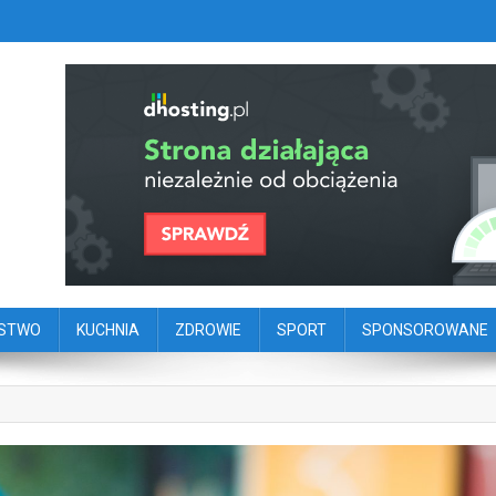
szy portal dziennikarstwa oby
ego
ŃSTWO
KUCHNIA
ZDROWIE
SPORT
SPONSOROWANE