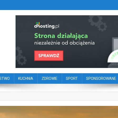
szy portal dziennikarstwa oby
ego
ŃSTWO
KUCHNIA
ZDROWIE
SPORT
SPONSOROWANE