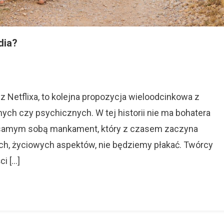
dia?
ny
gia”
z Netflixa, to kolejna propozycja wieloodcinkowa z
h czy psychicznych. W tej historii nie ma bohatera
mat
b samym sobą mankament, który z czasem zaczyna
edia?
h, życiowych aspektów, nie będziemy płakać. Twórcy
i […]