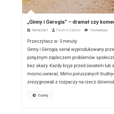
„Ginny i Gerogia” – dramat czy kome
Paulina Gałbas
Do
18/04/2021
1 Komentarz
„Gin
Przeczytasz w:
3
minuty
I
Gero
Ginny i Gerogia, serial wyprodukowany prze
–
potężnym zapleczem problemów społecznyc
Dra
bez skazy. Każdy kryje przed światem lu
Czy
Kom
mocno uwierać. Mimo poruszanych trudnyc
zrezygnowali z rozpaczy na rzecz dziwnośc
Czytaj