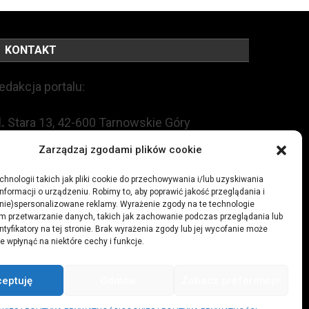
KONTAKT
edakcja portalu:
l.
Stara 13, 42-600 Tarnowskie Góry
Zarządzaj zgodami plików cookie
EL:
+48 509 547 822
hnologii takich jak pliki cookie do przechowywania i/lub uzyskiwania
nformacji o urządzeniu. Robimy to, aby poprawić jakość przeglądania i
mail:
redakcja@czytamiwiem.pl
(nie)spersonalizowane reklamy. Wyrażenie zgody na te technologie
m przetwarzanie danych, takich jak zachowanie podczas przeglądania lub
eklama:
biuro@czytamiwiem.pl
ntyfikatory na tej stronie. Brak wyrażenia zgody lub jej wycofanie może
e wpłynąć na niektóre cechy i funkcje.
ceptuję
Odmów
Zobacz preferencje