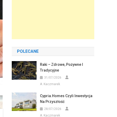
POLECANE
Raki – Zdrowe, Pożywne I
Tradycyjne
31/07/2026
A. Kaczmarek
Cypria.homes Czyli Inwestycja
Na Przyszłość
28/07/2026
A. Kaczmarek