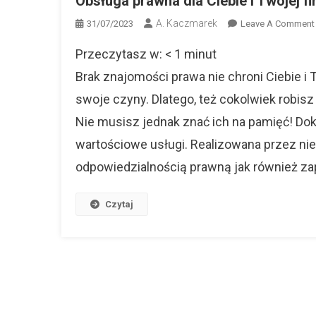
Obsługa prawna dla Ciebie i Twojej f
A. Kaczmarek
31/07/2023
Leave A Comment
Przeczytasz w:
< 1
minut
Brak znajomości prawa nie chroni Ciebie i
swoje czyny. Dlatego, też cokolwiek robi
I
Nie musisz jednak znać ich na pamięć! Dok
wartościowe usługi. Realizowana przez ni
odpowiedzialnością prawną jak również za
Czytaj