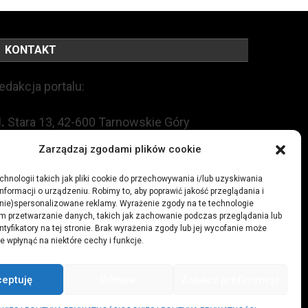
KONTAKT
edakcja portalu:
l.
Stara 13, 42-600 Tarnowskie Góry
Zarządzaj zgodami plików cookie
EL:
+48 509 547 822
hnologii takich jak pliki cookie do przechowywania i/lub uzyskiwania
nformacji o urządzeniu. Robimy to, aby poprawić jakość przeglądania i
mail:
redakcja@czytamiwiem.pl
(nie)spersonalizowane reklamy. Wyrażenie zgody na te technologie
m przetwarzanie danych, takich jak zachowanie podczas przeglądania lub
eklama:
biuro@czytamiwiem.pl
ntyfikatory na tej stronie. Brak wyrażenia zgody lub jej wycofanie może
e wpłynąć na niektóre cechy i funkcje.
ceptuję
Odmów
Zobacz preferencje