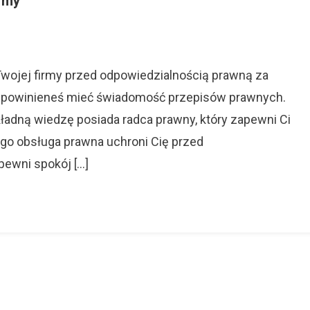
irmy
On
Obsługa
Prawna
Dla
 Twojej firmy przed odpowiedzialnością prawną za
Ciebie
sz powinieneś mieć świadomość przepisów prawnych.
ładną wiedzę posiada radca prawny, który zapewni Ci
Twojej
Firmy
ego obsługa prawna uchroni Cię przed
pewni spokój […]