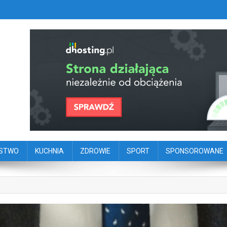
szy portal dziennikarstwa oby
ego
ŃSTWO
KUCHNIA
ZDROWIE
SPORT
SPONSOROWANE