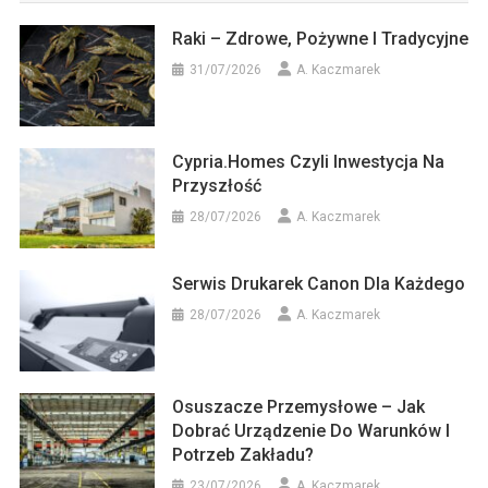
Raki – Zdrowe, Pożywne I Tradycyjne
31/07/2026
A. Kaczmarek
Cypria.homes Czyli Inwestycja Na
Przyszłość
28/07/2026
A. Kaczmarek
Serwis Drukarek Canon Dla Każdego
28/07/2026
A. Kaczmarek
Osuszacze Przemysłowe – Jak
Dobrać Urządzenie Do Warunków I
Potrzeb Zakładu?
23/07/2026
A. Kaczmarek