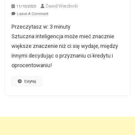
Dawid Wierzbicki
11/10/2020
On
Leave A Comment
Sztuczna
Przeczytasz w:
3
minuty
Inteligencja
Zdecyduje
Sztuczna inteligencja może mieć znacznie
O
większe znaczenie niż ci się wydaje, między
Twoim
innymi decydując o przyznaniu ci kredytu i
Kredycie?
oprocentowaniu!
Czytaj