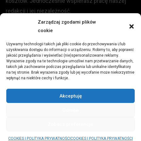
kosztów. Jednocześnie wspierasz pracę naszej
redakcji i jej niezależność.
Zarządzaj zgodami plików
KONTAKT
cookie
Używamy technologii takich jak pliki cookie do przechowywania i/lub
Redakcja portalu:
uzyskiwania dostępu do informacji o urządzeniu. Robimy to, aby poprawić
jakość przeglądania i wyświetlać (nie)spersonalizowane reklamy.
Wyrażenie zgody na te technologie umożliwi nam przetwarzanie danych,
ul.
Stara 13, 42-600 Tarnowskie Góry
takich jak zachowanie podczas przeglądania lub unikalne identyfikatory
na tej stronie. Brak wyrażenia zgody lub jej wycofanie może niekorzystnie
wpłynąć na niektóre cechy i funkcje.
TEL:
+48 509 547 822
Akceptuję
Email:
redakcja@czytamiwiem.pl
Odmów
Reklama:
biuro@czytamiwiem.pl
Zobacz preferencje
© CzytamiWiem.pl
|
Theme: News Portal by
Mystery Themes
.
COOKIES I POLITYKA PRYWATNOŚCI
COOKIES I POLITYKA PRYWATNOŚCI
PARTNERZY
COOKIES I POLITYKA PRYWATNOŚCI
REKLAMA