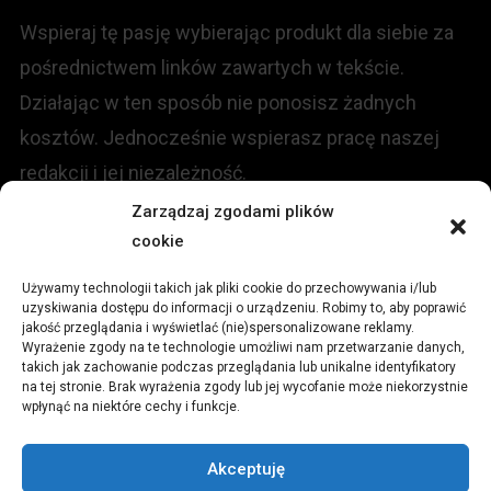
Wspieraj tę pasję wybierając produkt dla siebie za
pośrednictwem linków zawartych w tekście.
Działając w ten sposób nie ponosisz żadnych
kosztów. Jednocześnie wspierasz pracę naszej
redakcji i jej niezależność.
Zarządzaj zgodami plików
cookie
KONTAKT
Używamy technologii takich jak pliki cookie do przechowywania i/lub
Redakcja portalu:
uzyskiwania dostępu do informacji o urządzeniu. Robimy to, aby poprawić
jakość przeglądania i wyświetlać (nie)spersonalizowane reklamy.
Wyrażenie zgody na te technologie umożliwi nam przetwarzanie danych,
ul.
Stara 13, 42-600 Tarnowskie Góry
takich jak zachowanie podczas przeglądania lub unikalne identyfikatory
na tej stronie. Brak wyrażenia zgody lub jej wycofanie może niekorzystnie
wpłynąć na niektóre cechy i funkcje.
TEL:
+48 509 547 822
Akceptuję
Email:
redakcja@czytamiwiem.pl