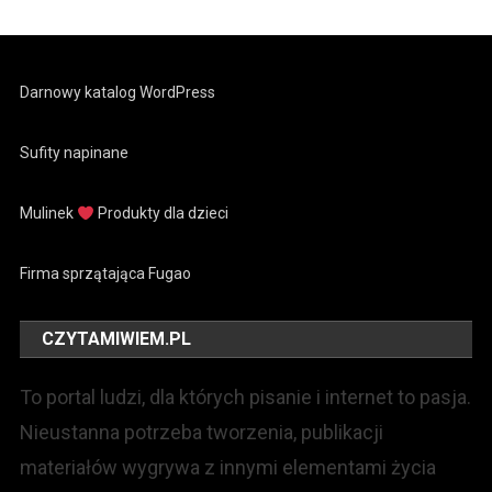
Darnowy katalog WordPress
Sufity napinane
Mulinek
Produkty dla dzieci
Firma sprzątająca Fugao
CZYTAMIWIEM.PL
To portal ludzi, dla których pisanie i internet to pasja.
Nieustanna potrzeba tworzenia, publikacji
materiałów wygrywa z innymi elementami życia