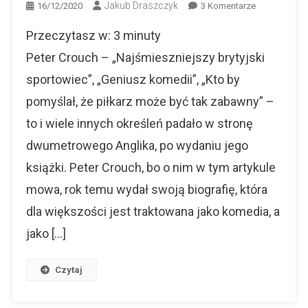
Jakub Draszczyk
Do
16/12/2020
3 Komentarze
Peter
Przeczytasz w:
3
minuty
Crouch
–
Peter Crouch – „Najśmieszniejszy brytyjski
Dwa
sportowiec”, „Geniusz komedii”, „Kto by
Metry
pomyślał, że piłkarz może być tak zabawny” –
Uśmiechu.
Biografia
to i wiele innych określeń padało w stronę
dwumetrowego Anglika, po wydaniu jego
książki. Peter Crouch, bo o nim w tym artykule
mowa, rok temu wydał swoją biografię, która
dla większości jest traktowana jako komedia, a
jako […]
Czytaj