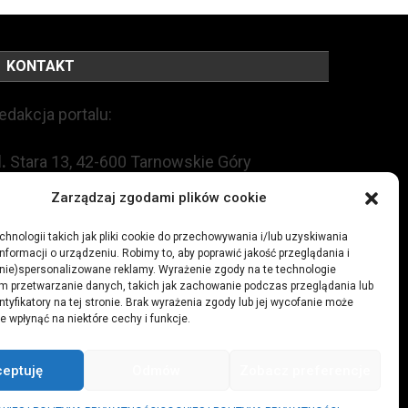
KONTAKT
edakcja portalu:
l.
Stara 13, 42-600 Tarnowskie Góry
Zarządzaj zgodami plików cookie
EL:
+48 509 547 822
hnologii takich jak pliki cookie do przechowywania i/lub uzyskiwania
nformacji o urządzeniu. Robimy to, aby poprawić jakość przeglądania i
mail:
redakcja@czytamiwiem.pl
(nie)spersonalizowane reklamy. Wyrażenie zgody na te technologie
m przetwarzanie danych, takich jak zachowanie podczas przeglądania lub
eklama:
biuro@czytamiwiem.pl
ntyfikatory na tej stronie. Brak wyrażenia zgody lub jej wycofanie może
e wpłynąć na niektóre cechy i funkcje.
ceptuję
Odmów
Zobacz preferencje