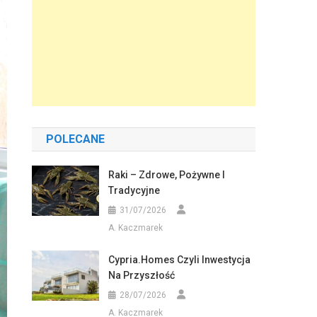
POLECANE
Raki – Zdrowe, Pożywne I
Tradycyjne
31/07/2026
A. Kaczmarek
Cypria.homes Czyli Inwestycja
Na Przyszłość
28/07/2026
A. Kaczmarek