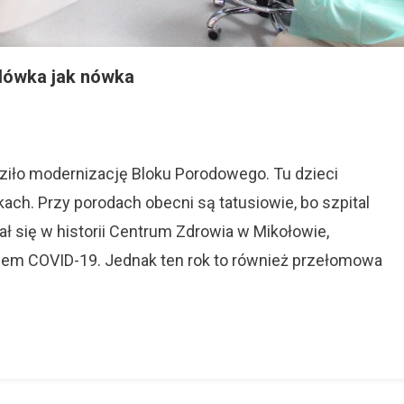
dówka jak nówka
On
Centrum
Zdrowia
W
iło modernizację Bloku Porodowego. Tu dzieci
Mikołowie:
ch. Przy porodach obecni są tatusiowie, bo szpital
Porodówka
ł się w historii Centrum Zdrowia w Mikołowie,
Jak
Nówka
kiem COVID-19. Jednak ten rok to również przełomowa