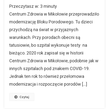
Centrum
Przeczytasz w:
3
minuty
Zdrowia
W
Centrum Zdrowia w Mikołowie przeprowadziło
Mikołowie:
modernizację Bloku Porodowego. Tu dzieci
Porodówka
przychodzą na świat w przyjaznych
Jak
Nówka
warunkach. Przy porodach obecni są
tatusiowie, bo szpital wykonuje testy na
bieżąco. 2020 rok zapisał się w historii
Centrum Zdrowia w Mikołowie, podobnie jak w
innych szpitalach pod znakiem COVID-19.
Jednak ten rok to również przełomowa
modernizacja i rozpoczęcie porodów […]
Czytaj