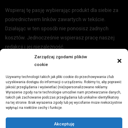
Wspieraj tę pasję wybierając produkt dla siebie za
pośrednictwem linków zawartych w tekście.
Działając w ten sposób nie ponosisz żadnych
kosztów. Jednocześnie wspierasz pracę naszej
redakcji i jej niezależność.
Zarządzaj zgodami plików
KONTAKT
cookie
Używamy technologii takich jak pliki cookie do przechowywania i/lub
Redakcja portalu:
uzyskiwania dostępu do informacji o urządzeniu. Robimy to, aby poprawić
jakość przeglądania i wyświetlać (nie)spersonalizowane reklamy.
Wyrażenie zgody na te technologie umożliwi nam przetwarzanie danych,
ul.
Stara 13, 42-600 Tarnowskie Góry
takich jak zachowanie podczas przeglądania lub unikalne identyfikatory
na tej stronie. Brak wyrażenia zgody lub jej wycofanie może niekorzystnie
wpłynąć na niektóre cechy i funkcje.
TEL:
+48 509 547 822
Akceptuję
Email:
redakcja@czytamiwiem.pl