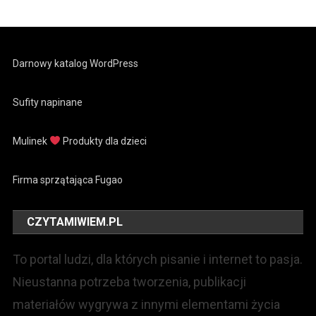
Darnowy katalog WordPress
Sufity napinane
Mulinek
Produkty dla dzieci
Firma sprzątająca Fugao
CZYTAMIWIEM.PL
To portal ludzi, dla których pisanie i internet to pasja.
Nieustanna potrzeba tworzenia, publikacji
materiałów wygrywa z innymi elementami życia