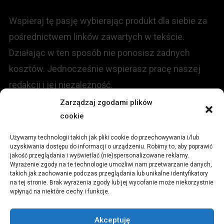
Wspieraj tę pasję wybierając produkt dla siebie za
pośrednictwem linków zawartych w tekście.
Działając w ten sposób nie ponosisz żadnych
kosztów. Jednocześnie wspierasz pracę naszej
redakcji i jej niezależność.
Zarządzaj zgodami plików
KONTAKT
cookie
Używamy technologii takich jak pliki cookie do przechowywania i/lub
Redakcja portalu:
uzyskiwania dostępu do informacji o urządzeniu. Robimy to, aby poprawić
jakość przeglądania i wyświetlać (nie)spersonalizowane reklamy.
Wyrażenie zgody na te technologie umożliwi nam przetwarzanie danych,
ul.
Stara 13, 42-600 Tarnowskie Góry
takich jak zachowanie podczas przeglądania lub unikalne identyfikatory
na tej stronie. Brak wyrażenia zgody lub jej wycofanie może niekorzystnie
wpłynąć na niektóre cechy i funkcje.
TEL:
+48 509 547 822
Akceptuję
Email:
redakcja@czytamiwiem.pl