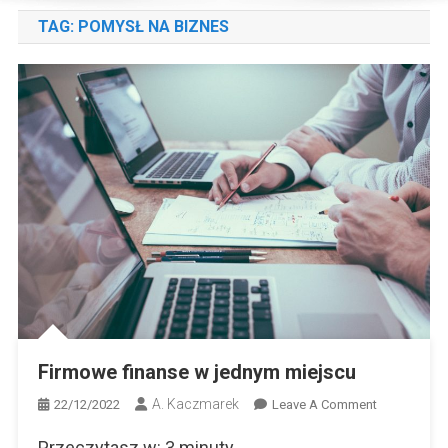
TAG:
POMYSŁ NA BIZNES
Firmowe finanse w jednym miejscu
A. Kaczmarek
On
22/12/2022
Leave A Comment
Firmowe
Przeczytasz w:
3
minuty