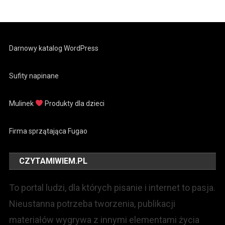
Darnowy katalog WordPress
Sufity napinane
Mulinek
Produkty dla dzieci
Firma sprzątająca Fugao
CZYTAMIWIEM.PL
To portal ludzi, dla których pisanie i internet to pasja.
Nieustanna potrzeba tworzenia, publikacji
materiałów wygrywa z innymi elementami życia