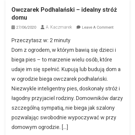
Owczarek Podhalański – idealny stróż
domu
A. Kaczmarek
On
27/06/2020
Leave A Comment
Owczarek
Przeczytasz w:
2
minuty
Podhalański
–
Dom z ogrodem, w którym bawią się dzieci i
Idealny
biega pies – to marzenie wielu osób, które
Stróż
udaje im się spełnić. Kupują lub budują dom a
Domu
w ogrodzie biega owczarek podhalański.
Niezwykle inteligentny pies, doskonały stróż i
łagodny przyjaciel rodziny. Domowników darzy
szczególną sympatią, nie biega jak szalony
pozwalając swobodnie wypoczywać w przy
domowym ogrodzie. […]