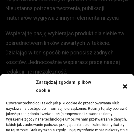
Nieustanna potrzeba tworzenia, publikacji
materiałów wygrywa z innymi elementami życia
Wspieraj tę pasję wybierając produkt dla siebie za
pośrednictwem linków zawartych w tekście.
Działając w ten sposób nie ponosisz żadnych
kosztów. Jednocześnie wspierasz pracę naszej
redakcji i jej niezależność.
Zarządzaj zgodami plików
cookie
KONTAKT
Używamy technologii takich jak pliki cookie do przechowywania i/lub
Redakcja portalu:
uzyskiwania dostępu do informacji o urządzeniu. Robimy to, aby poprawić
jakość przeglądania i wyświetlać (nie)spersonalizowane reklamy.
Wyrażenie zgody na te technologie umożliwi nam przetwarzanie danych,
ul.
Stara 13, 42-600 Tarnowskie Góry
takich jak zachowanie podczas przeglądania lub unikalne identyfikatory
na tej stronie. Brak wyrażenia zgody lub jej wycofanie może niekorzystnie