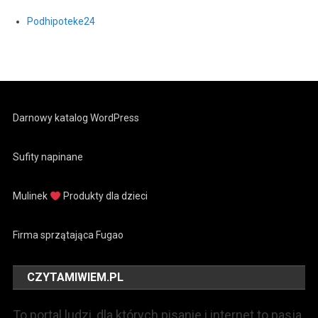
Podhipoteke24
Darnowy katalog WordPress
Sufity napinane
Mulinek
Produkty dla dzieci
Firma sprzątająca Fugao
CZYTAMIWIEM.PL
To portal ludzi, dla których pisanie i internet to pasja.