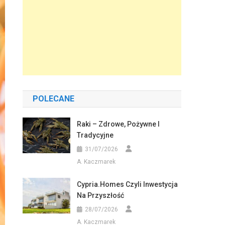
POLECANE
Raki – Zdrowe, Pożywne I
Tradycyjne
31/07/2026
A. Kaczmarek
Cypria.homes Czyli Inwestycja
Na Przyszłość
28/07/2026
A. Kaczmarek