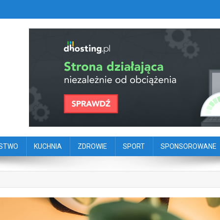
szy portal dziennikarstwa oby
ego
ŃSTWO
KUCHNIA
ZDROWIE
SPORT
SPONSOROWANE