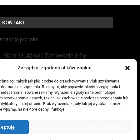
KONTAKT
edakcja portalu:
l.
Stara 13, 42-600 Tarnowskie Góry
Zarządzaj zgodami plików cookie
EL:
+48 509 547 822
hnologii takich jak pliki cookie do przechowywania i/lub uzyskiwania
nformacji o urządzeniu. Robimy to, aby poprawić jakość przeglądania i
mail:
redakcja@czytamiwiem.pl
(nie)spersonalizowane reklamy. Wyrażenie zgody na te technologie
m przetwarzanie danych, takich jak zachowanie podczas przeglądania lub
eklama:
biuro@czytamiwiem.pl
ntyfikatory na tej stronie. Brak wyrażenia zgody lub jej wycofanie może
e wpłynąć na niektóre cechy i funkcje.
ceptuję
Odmów
Zobacz preferencje