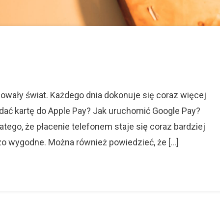
ać
ę
nowały świat. Każdego dnia dokonuje się coraz więcej
odać kartę do Apple Pay? Jak uruchomić Google Pay?
e
tego, że płacenie telefonem staje się coraz bardziej
o wygodne. Można również powiedzieć, że […]