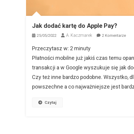
Jak dodać kartę do Apple Pay?
A. Kaczmarek
Do
25/05/2022
2 Komentarze
Jak
Przeczytasz w:
2
minuty
Dod
Kart
Płatności mobilne już jakiś czas temu opa
Do
transakcji a w Google wyszukuje się jak d
Appl
Czy też inne bardzo podobne. Wszystko, dla
Pay?
powszechne a co najważniejsze jest bardz
Czytaj