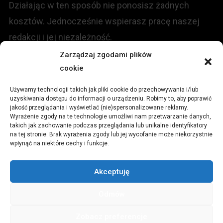
Działając w ten sposób nie ponosisz żadnych
kosztów. Jednocześnie wspierasz pracę naszej
redakcji i jej niezależność.
Zarządzaj zgodami plików
KONTAKT
cookie
Używamy technologii takich jak pliki cookie do przechowywania i/lub
Redakcja portalu:
uzyskiwania dostępu do informacji o urządzeniu. Robimy to, aby poprawić
jakość przeglądania i wyświetlać (nie)spersonalizowane reklamy.
Wyrażenie zgody na te technologie umożliwi nam przetwarzanie danych,
ul.
Stara 13, 42-600 Tarnowskie Góry
takich jak zachowanie podczas przeglądania lub unikalne identyfikatory
na tej stronie. Brak wyrażenia zgody lub jej wycofanie może niekorzystnie
wpłynąć na niektóre cechy i funkcje.
TEL:
+48 509 547 822
Akceptuję
Email:
redakcja@czytamiwiem.pl
Odmów
Reklama:
biuro@czytamiwiem.pl
Zobacz preferencje