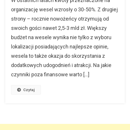
W ostatnich latach kwoty przeznaczone na
Uwagę,
organizację wesel wzrosły o 30-50%. Z drugiej
Gdy
strony – rocznie nowożeńcy otrzymują od
Planujemy
Wesele?
swoich gości nawet 2,5-3 mld zł. Większy
Opinie,
budżet na wesele wynika nie tylko z wyboru
Oferty
Oraz
lokalizacji posiadających najlepsze opinie,
Koszty
wesela to także okazja do skorzystania z
dodatkowych udogodnień i atrakcji. Na jakie
czynniki poza finansowe warto […]
Czytaj