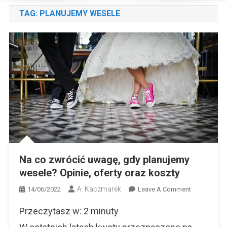
TAG:
PLANUJEMY WESELE
Na co zwrócić uwagę, gdy planujemy
wesele? Opinie, oferty oraz koszty
A. Kaczmarek
On
14/06/2022
Leave A Comment
Na
Przeczytasz w:
2
minuty
Co
Zwrócić