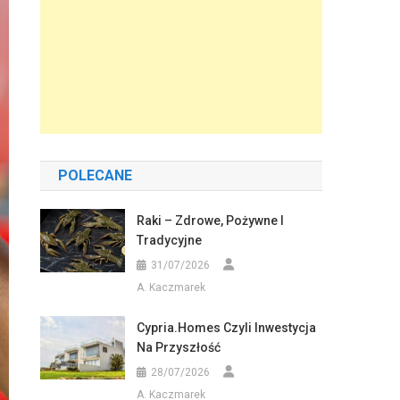
POLECANE
Raki – Zdrowe, Pożywne I
Tradycyjne
31/07/2026
A. Kaczmarek
Cypria.homes Czyli Inwestycja
Na Przyszłość
28/07/2026
A. Kaczmarek