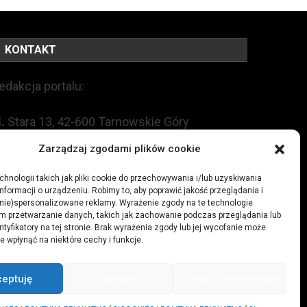
KONTAKT
edakcja portalu:
l.
Stara 13, 42-600 Tarnowskie Góry
Zarządzaj zgodami plików cookie
EL:
+48 509 547 822
hnologii takich jak pliki cookie do przechowywania i/lub uzyskiwania
nformacji o urządzeniu. Robimy to, aby poprawić jakość przeglądania i
mail:
redakcja@czytamiwiem.pl
(nie)spersonalizowane reklamy. Wyrażenie zgody na te technologie
m przetwarzanie danych, takich jak zachowanie podczas przeglądania lub
eklama:
biuro@czytamiwiem.pl
ntyfikatory na tej stronie. Brak wyrażenia zgody lub jej wycofanie może
e wpłynąć na niektóre cechy i funkcje.
ceptuję
Odmów
Zobacz preferencje