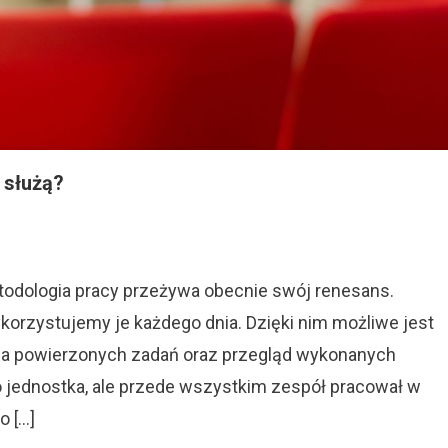
 służą?
On
Ceremonie
Agile.
Jakie
todologia pracy przeżywa obecnie swój renesans.
Są
ykorzystujemy je każdego dnia. Dzięki nim możliwe jest
ja powierzonych zadań oraz przegląd wykonanych
Do
Czego
ko jednostka, ale przede wszystkim zespół pracował w
Służą?
o […]