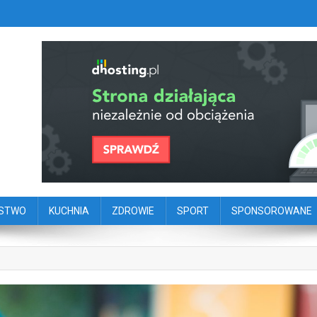
szy portal dziennikarstwa oby
ego
ŃSTWO
KUCHNIA
ZDROWIE
SPORT
SPONSOROWANE