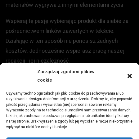
materiałów wygrywa z innymi elementami życia
Wspieraj tę pasję wybierając produkt dla siebie za
pośrednictwem linków zawartych w tekście.
Działając w ten sposób nie ponosisz żadnych
kosztów. Jednocześnie wspierasz pracę naszej
redakcji i jej niezależność.
Zarządzaj zgodami plików
cookie
KONTAKT
Używamy technologii takich jak pliki cookie do przechowywania i/lub
Redakcja portalu:
uzyskiwania dostępu do informacji o urządzeniu. Robimy to, aby poprawić
jakość przeglądania i wyświetlać (nie)spersonalizowane reklamy.
Wyrażenie zgody na te technologie umożliwi nam przetwarzanie danych,
ul.
Stara 13, 42-600 Tarnowskie Góry
takich jak zachowanie podczas przeglądania lub unikalne identyfikatory
na tej stronie. Brak wyrażenia zgody lub jej wycofanie może niekorzystnie
wpłynąć na niektóre cechy i funkcje.
TEL:
+48 509 547 822