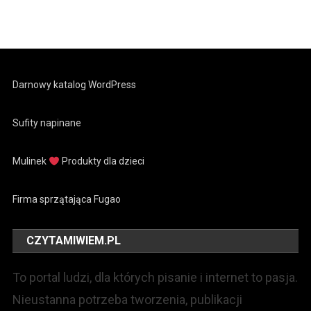
Darnowy katalog WordPress
Sufity napinane
Mulinek
Produkty dla dzieci
Firma sprzątająca Fugao
CZYTAMIWIEM.PL
To portal ludzi, dla których pisanie i internet to pasja.
Nieustanna potrzeba tworzenia, publikacji