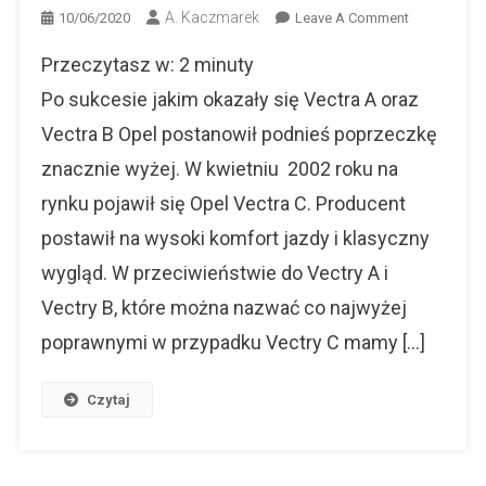
A. Kaczmarek
On
10/06/2020
Leave A Comment
Opel
Przeczytasz w:
2
minuty
Vectra
C
Po sukcesie jakim okazały się Vectra A oraz
Limuzyna
Vectra B Opel postanowił podnieś poprzeczkę
Czy
znacznie wyżej. W kwietniu 2002 roku na
Zmysłowy
Sedan?
rynku pojawił się Opel Vectra C. Producent
postawił na wysoki komfort jazdy i klasyczny
wygląd. W przeciwieństwie do Vectry A i
Vectry B, które można nazwać co najwyżej
poprawnymi w przypadku Vectry C mamy […]
Czytaj