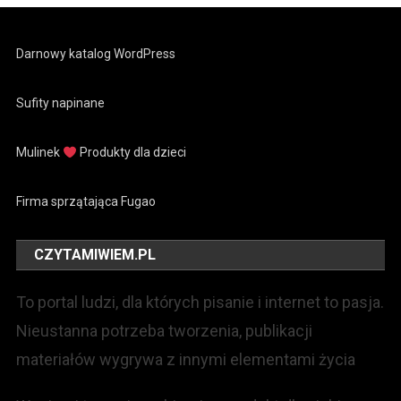
Darnowy katalog WordPress
Sufity napinane
Mulinek
Produkty dla dzieci
Firma sprzątająca Fugao
CZYTAMIWIEM.PL
To portal ludzi, dla których pisanie i internet to pasja.
Nieustanna potrzeba tworzenia, publikacji
materiałów wygrywa z innymi elementami życia