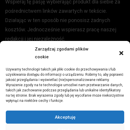
Wspieraj tę pasję wybierając produkt dla siebie za
pośrednictwem linków zawartych w tekście.
Działając w ten sposób nie ponosisz żadnych
kosztów. Jednocześnie wspierasz pracę naszej
redakcji i jej niezależność.
Zarządzaj zgodami plików
cookie
KONTAKT
Używamy technologii takich jak pliki cookie do przechowywania i/lub
Redakcja portalu:
uzyskiwania dostępu do informacji o urządzeniu. Robimy to, aby poprawić
jakość przeglądania i wyświetlać (nie)spersonalizowane reklamy.
Wyrażenie zgody na te technologie umożliwi nam przetwarzanie danych,
ul.
Stara 13, 42-600 Tarnowskie Góry
takich jak zachowanie podczas przeglądania lub unikalne identyfikatory
na tej stronie. Brak wyrażenia zgody lub jej wycofanie może niekorzystnie
wpłynąć na niektóre cechy i funkcje.
TEL:
+48 509 547 822
Akceptuję
Email:
redakcja@czytamiwiem.pl