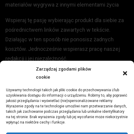
materiałów wygrywa z innymi elementami życia
Wspieraj tę pasję wybierając produkt dla siebie za
pośrednictwem linków zawartych w tekście.
Działając w ten sposób nie ponosisz żadnych
kosztów. Jednocześnie wspierasz pracę naszej
redakcji i jej niezależność.
Zarządzaj zgodami plików
KONTAKT
cookie
Używamy technologii takich jak pliki cookie do przechowywania i/lub
Redakcja portalu:
uzyskiwania dostępu do informacji o urządzeniu. Robimy to, aby poprawić
jakość przeglądania i wyświetlać (nie)spersonalizowane reklamy.
Wyrażenie zgody na te technologie umożliwi nam przetwarzanie danych,
ul.
Stara 13, 42-600 Tarnowskie Góry
takich jak zachowanie podczas przeglądania lub unikalne identyfikatory
na tej stronie. Brak wyrażenia zgody lub jej wycofanie może niekorzystnie
wpłynąć na niektóre cechy i funkcje.
TEL:
+48 509 547 822