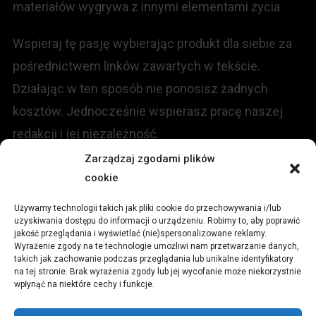
materiałów wygrywa z innymi elementami życia
Wspieraj tę pasję wybierając produkt dla siebie za
pośrednictwem linków zawartych w tekście.
Działając w ten sposób nie ponosisz żadnych
kosztów. Jednocześnie wspierasz pracę naszej
redakcji i jej niezależność.
Zarządzaj zgodami plików
KONTAKT
cookie
Używamy technologii takich jak pliki cookie do przechowywania i/lub
Redakcja portalu:
uzyskiwania dostępu do informacji o urządzeniu. Robimy to, aby poprawić
jakość przeglądania i wyświetlać (nie)spersonalizowane reklamy.
Wyrażenie zgody na te technologie umożliwi nam przetwarzanie danych,
ul.
Stara 13, 42-600 Tarnowskie Góry
takich jak zachowanie podczas przeglądania lub unikalne identyfikatory
na tej stronie. Brak wyrażenia zgody lub jej wycofanie może niekorzystnie
wpłynąć na niektóre cechy i funkcje.
TEL:
+48 509 547 822