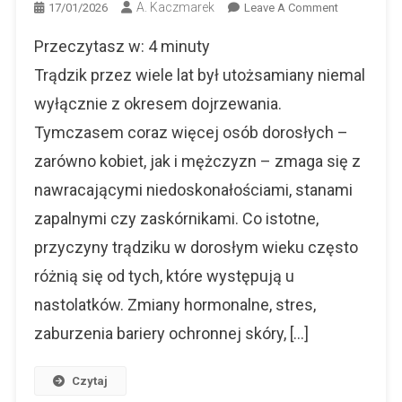
A. Kaczmarek
On
17/01/2026
Leave A Comment
Trądzik
Przeczytasz w:
4
minuty
To
Nie
Trądzik przez wiele lat był utożsamiany niemal
Tylko
wyłącznie z okresem dojrzewania.
Problem
Tymczasem coraz więcej osób dorosłych –
Nastolatkó
–
zarówno kobiet, jak i mężczyzn – zmaga się z
Co
nawracającymi niedoskonałościami, stanami
Warto
Wiedzieć
zapalnymi czy zaskórnikami. Co istotne,
O
przyczyny trądziku w dorosłym wieku często
Skórze
różnią się od tych, które występują u
Skłonnej
Do
nastolatków. Zmiany hormonalne, stres,
Niedoskona
zaburzenia bariery ochronnej skóry, […]
Czytaj