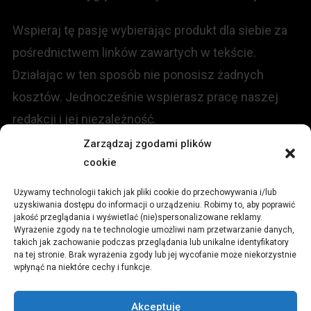
Wspieraj tę pasję wybierając produkt dla siebie za
pośrednictwem linków zawartych w tekście.
Działając w ten sposób nie ponosisz żadnych
kosztów. Jednocześnie wspierasz pracę naszej
redakcji i jej niezależność.
Zarządzaj zgodami plików
cookie
KONTAKT
Używamy technologii takich jak pliki cookie do przechowywania i/lub
Redakcja portalu:
uzyskiwania dostępu do informacji o urządzeniu. Robimy to, aby poprawić
jakość przeglądania i wyświetlać (nie)spersonalizowane reklamy.
Wyrażenie zgody na te technologie umożliwi nam przetwarzanie danych,
ul.
Stara 13, 42-600 Tarnowskie Góry
takich jak zachowanie podczas przeglądania lub unikalne identyfikatory
na tej stronie. Brak wyrażenia zgody lub jej wycofanie może niekorzystnie
wpłynąć na niektóre cechy i funkcje.
TEL:
+48 509 547 822
Akceptuję
Email:
redakcja@czytamiwiem.pl