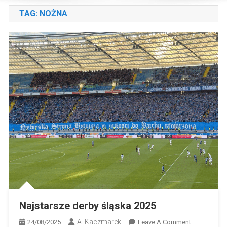
TAG:
NOŻNA
Najstarsze derby śląska 2025
A. Kaczmarek
On
24/08/2025
Leave A Comment