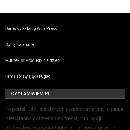
Darnowy katalog WordPress
Sufity napinane
Mulinek
Produkty dla dzieci
Firma sprzątająca Fugao
CZYTAMIWIEM.PL
To portal ludzi, dla których pisanie i internet to pasja.
Nieustanna potrzeba tworzenia, publikacji
materiałów wygrywa z innymi elementami życia