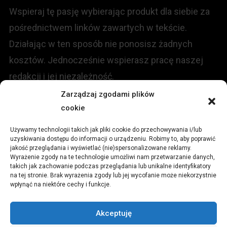
Wspieraj tę pasję wybierając produkt dla siebie za
pośrednictwem linków zawartych w tekście.
Działając w ten sposób nie ponosisz żadnych
kosztów. Jednocześnie wspierasz pracę naszej
redakcji i jej niezależność.
Zarządzaj zgodami plików
cookie
KONTAKT
Używamy technologii takich jak pliki cookie do przechowywania i/lub
Redakcja portalu:
uzyskiwania dostępu do informacji o urządzeniu. Robimy to, aby poprawić
jakość przeglądania i wyświetlać (nie)spersonalizowane reklamy.
Wyrażenie zgody na te technologie umożliwi nam przetwarzanie danych,
ul.
Stara 13, 42-600 Tarnowskie Góry
takich jak zachowanie podczas przeglądania lub unikalne identyfikatory
na tej stronie. Brak wyrażenia zgody lub jej wycofanie może niekorzystnie
wpłynąć na niektóre cechy i funkcje.
TEL:
+48 509 547 822
Akceptuję
Email:
redakcja@czytamiwiem.pl