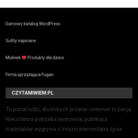
Darnowy katalog WordPress
Sufity napinane
Mulinek
Produkty dla dzieci
Firma sprzątająca Fugao
CZYTAMIWIEM.PL
To portal ludzi, dla których pisanie i internet to pasja.
Nieustanna potrzeba tworzenia, publikacji
materiałów wygrywa z innymi elementami życia