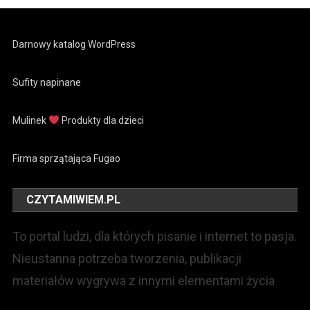
Darnowy katalog WordPress
Sufity napinane
Mulinek
Produkty dla dzieci
Firma sprzątająca Fugao
CZYTAMIWIEM.PL
To portal ludzi, dla których pisanie i internet to pasja.
Nieustanna potrzeba tworzenia, publikacji
materiałów wygrywa z innymi elementami życia