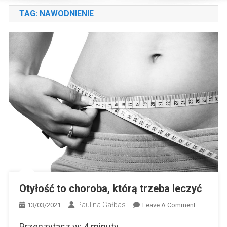
TAG:
NAWODNIENIE
Otyłość to choroba, którą trzeba leczyć
Paulina Gałbas
On
13/03/2021
Leave A Comment
Otyłość
Przeczytasz w:
4
minuty