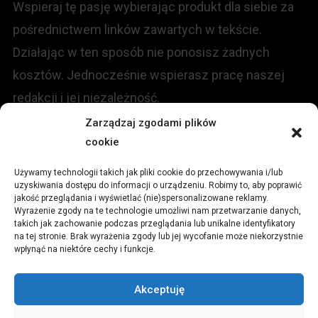
Wspieraj tę pasję wybierając produkt dla siebie za
pośrednictwem linków zawartych w tekście.
Działając w ten sposób nie ponosisz żadnych
kosztów. Jednocześnie wspierasz pracę naszej
redakcji i jej niezależność.
Zarządzaj zgodami plików
KONTAKT
cookie
Używamy technologii takich jak pliki cookie do przechowywania i/lub
Redakcja portalu:
uzyskiwania dostępu do informacji o urządzeniu. Robimy to, aby poprawić
jakość przeglądania i wyświetlać (nie)spersonalizowane reklamy.
Wyrażenie zgody na te technologie umożliwi nam przetwarzanie danych,
ul.
Stara 13, 42-600 Tarnowskie Góry
takich jak zachowanie podczas przeglądania lub unikalne identyfikatory
na tej stronie. Brak wyrażenia zgody lub jej wycofanie może niekorzystnie
wpłynąć na niektóre cechy i funkcje.
TEL:
+48 509 547 822
Akceptuję
Email:
redakcja@czytamiwiem.pl