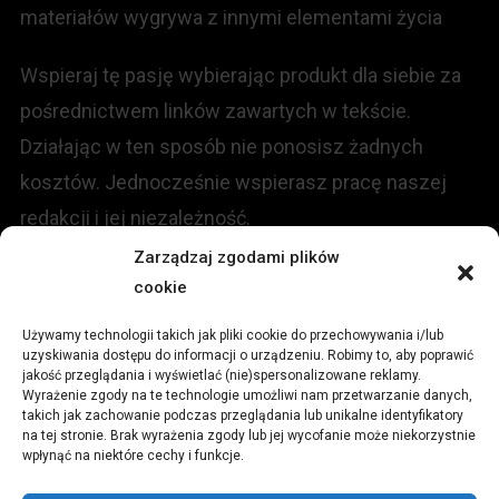
materiałów wygrywa z innymi elementami życia
Wspieraj tę pasję wybierając produkt dla siebie za
pośrednictwem linków zawartych w tekście.
Działając w ten sposób nie ponosisz żadnych
kosztów. Jednocześnie wspierasz pracę naszej
redakcji i jej niezależność.
Zarządzaj zgodami plików
KONTAKT
cookie
Używamy technologii takich jak pliki cookie do przechowywania i/lub
Redakcja portalu:
uzyskiwania dostępu do informacji o urządzeniu. Robimy to, aby poprawić
jakość przeglądania i wyświetlać (nie)spersonalizowane reklamy.
Wyrażenie zgody na te technologie umożliwi nam przetwarzanie danych,
ul.
Stara 13, 42-600 Tarnowskie Góry
takich jak zachowanie podczas przeglądania lub unikalne identyfikatory
na tej stronie. Brak wyrażenia zgody lub jej wycofanie może niekorzystnie
wpłynąć na niektóre cechy i funkcje.
TEL:
+48 509 547 822