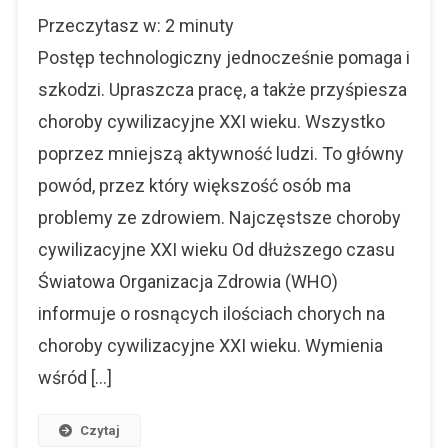
Choroby
Przeczytasz w:
2
minuty
Cywilizacyjn
XXI
Postęp technologiczny jednocześnie pomaga i
Wieku.
szkodzi. Upraszcza pracę, a także przyśpiesza
Uważaj
choroby cywilizacyjne XXI wieku. Wszystko
Na
Nie
poprzez mniejszą aktywność ludzi. To główny
powód, przez który większość osób ma
problemy ze zdrowiem. Najczęstsze choroby
cywilizacyjne XXI wieku Od dłuższego czasu
Światowa Organizacja Zdrowia (WHO)
informuje o rosnących ilościach chorych na
choroby cywilizacyjne XXI wieku. Wymienia
wśród […]
Czytaj