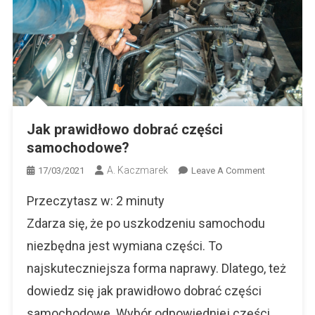
Jak prawidłowo dobrać części
samochodowe?
A. Kaczmarek
On
17/03/2021
Leave A Comment
Jak
Przeczytasz w:
2
minuty
Prawidłowo
Dobrać
Zdarza się, że po uszkodzeniu samochodu
Części
niezbędna jest wymiana części. To
Samochod
najskuteczniejsza forma naprawy. Dlatego, też
dowiedz się jak prawidłowo dobrać części
samochodowe. Wybór odpowiedniej części