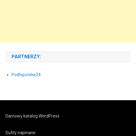
PARTNERZY:
Podhipoteke24
Darnowy katalog WordPress
Sufity napinane