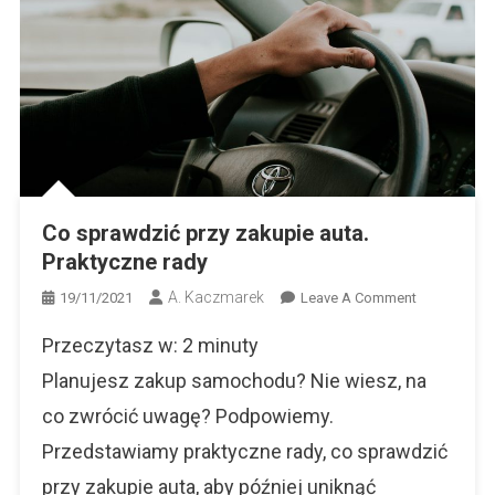
Co sprawdzić przy zakupie auta.
Praktyczne rady
A. Kaczmarek
On
19/11/2021
Leave A Comment
Co
Przeczytasz w:
2
minuty
Sprawdzić
Przy
Planujesz zakup samochodu? Nie wiesz, na
Zakupie
co zwrócić uwagę? Podpowiemy.
Auta.
Przedstawiamy praktyczne rady, co sprawdzić
Praktyczne
Rady
przy zakupie auta, aby później uniknąć