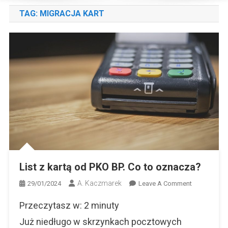
TAG:
MIGRACJA KART
List z kartą od PKO BP. Co to oznacza?
A. Kaczmarek
On
29/01/2024
Leave A Comment
List
Przeczytasz w:
2
minuty
Z
Kartą
Już niedługo w skrzynkach pocztowych