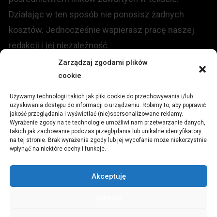
Działając w ten sposób nie ponosisz żadnych
kosztów. Jednocześnie wspierasz pracę naszej
redakcji i jej niezależność.
Zarządzaj zgodami plików
KONTAKT
cookie
Używamy technologii takich jak pliki cookie do przechowywania i/lub
Redakcja portalu:
uzyskiwania dostępu do informacji o urządzeniu. Robimy to, aby poprawić
jakość przeglądania i wyświetlać (nie)spersonalizowane reklamy.
Wyrażenie zgody na te technologie umożliwi nam przetwarzanie danych,
ul.
Stara 13, 42-600 Tarnowskie Góry
takich jak zachowanie podczas przeglądania lub unikalne identyfikatory
na tej stronie. Brak wyrażenia zgody lub jej wycofanie może niekorzystnie
wpłynąć na niektóre cechy i funkcje.
TEL:
+48 509 547 822
Akceptuję
Email:
redakcja@czytamiwiem.pl
Odmów
Reklama:
biuro@czytamiwiem.pl