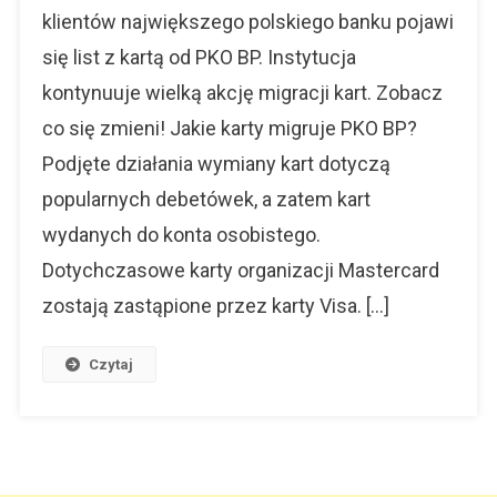
Od
klientów największego polskiego banku pojawi
PKO
się list z kartą od PKO BP. Instytucja
BP.
Co
kontynuuje wielką akcję migracji kart. Zobacz
To
co się zmieni! Jakie karty migruje PKO BP?
Oznacza?
Podjęte działania wymiany kart dotyczą
popularnych debetówek, a zatem kart
wydanych do konta osobistego.
Dotychczasowe karty organizacji Mastercard
zostają zastąpione przez karty Visa. […]
Czytaj