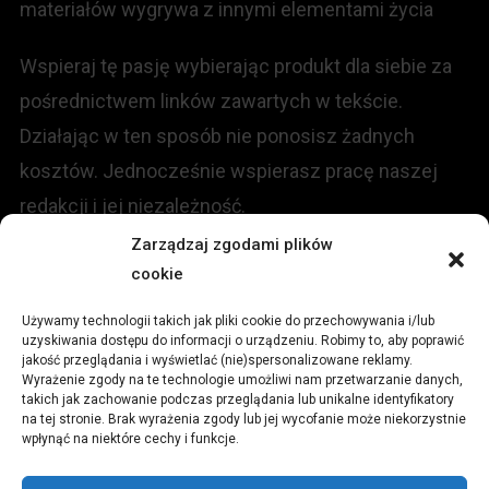
materiałów wygrywa z innymi elementami życia
Wspieraj tę pasję wybierając produkt dla siebie za
pośrednictwem linków zawartych w tekście.
Działając w ten sposób nie ponosisz żadnych
kosztów. Jednocześnie wspierasz pracę naszej
redakcji i jej niezależność.
Zarządzaj zgodami plików
KONTAKT
cookie
Używamy technologii takich jak pliki cookie do przechowywania i/lub
Redakcja portalu:
uzyskiwania dostępu do informacji o urządzeniu. Robimy to, aby poprawić
jakość przeglądania i wyświetlać (nie)spersonalizowane reklamy.
Wyrażenie zgody na te technologie umożliwi nam przetwarzanie danych,
ul.
Stara 13, 42-600 Tarnowskie Góry
takich jak zachowanie podczas przeglądania lub unikalne identyfikatory
na tej stronie. Brak wyrażenia zgody lub jej wycofanie może niekorzystnie
wpłynąć na niektóre cechy i funkcje.
TEL:
+48 509 547 822