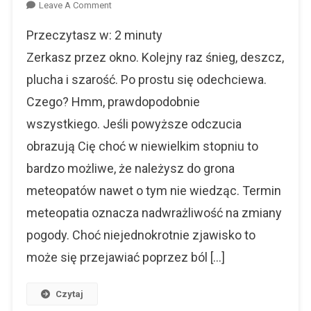
On
Leave A Comment
(Nie)pogodnie
Przeczytasz w:
2
minuty
–
Może
Zerkasz przez okno. Kolejny raz śnieg, deszcz,
I
plucha i szarość. Po prostu się odechciewa.
Ty
Czego? Hmm, prawdopodobnie
Należysz
Do
wszystkiego. Jeśli powyższe odczucia
Grona
obrazują Cię choć w niewielkim stopniu to
Meteopatów?
bardzo możliwe, że należysz do grona
meteopatów nawet o tym nie wiedząc. Termin
meteopatia oznacza nadwrażliwość na zmiany
pogody. Choć niejednokrotnie zjawisko to
może się przejawiać poprzez ból […]
Czytaj