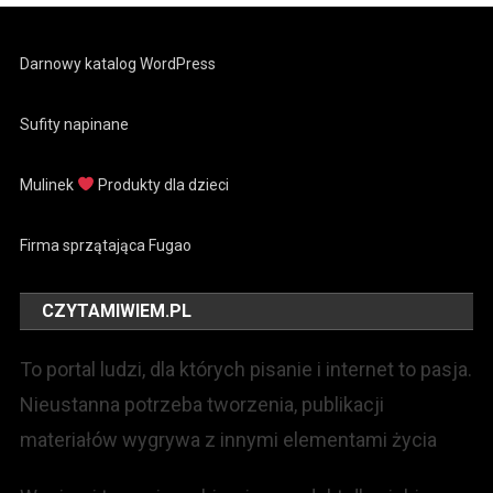
Darnowy katalog WordPress
Sufity napinane
Mulinek
Produkty dla dzieci
Firma sprzątająca Fugao
CZYTAMIWIEM.PL
To portal ludzi, dla których pisanie i internet to pasja.
Nieustanna potrzeba tworzenia, publikacji
materiałów wygrywa z innymi elementami życia