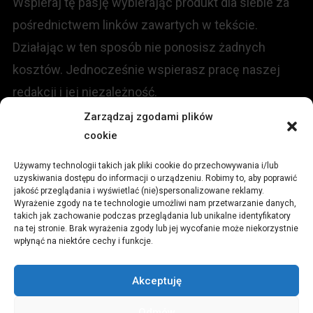
Wspieraj tę pasję wybierając produkt dla siebie za
pośrednictwem linków zawartych w tekście.
Działając w ten sposób nie ponosisz żadnych
kosztów. Jednocześnie wspierasz pracę naszej
redakcji i jej niezależność.
Zarządzaj zgodami plików
KONTAKT
cookie
Używamy technologii takich jak pliki cookie do przechowywania i/lub
Redakcja portalu:
uzyskiwania dostępu do informacji o urządzeniu. Robimy to, aby poprawić
jakość przeglądania i wyświetlać (nie)spersonalizowane reklamy.
Wyrażenie zgody na te technologie umożliwi nam przetwarzanie danych,
ul.
Stara 13, 42-600 Tarnowskie Góry
takich jak zachowanie podczas przeglądania lub unikalne identyfikatory
na tej stronie. Brak wyrażenia zgody lub jej wycofanie może niekorzystnie
wpłynąć na niektóre cechy i funkcje.
TEL:
+48 509 547 822
Akceptuję
Email:
redakcja@czytamiwiem.pl
Odmów