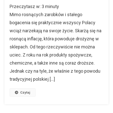
Jak
Przeczytasz w:
3
minuty
Polacy
Tracą
Mimo rosnących zarobków i stałego
Pieniądze
bogacenia się praktycznie wszyscy Polacy
W
wciąż narzekają na swoje życie. Skarżą się na
2026
Roku.
rosnącą inflację, która powoduje drożyznę w
7
sklepach. Od tego rzeczywiście nie można
Legalnych
Sposobów,
uciec. Z roku na rok produkty spożywcze,
By
chemiczne, a także inne są coraz droższe.
Temu
Jednak czy na tyle, że właśnie z tego powodu
Zapobiec
tradycyjnej polskiej […]
Czytaj