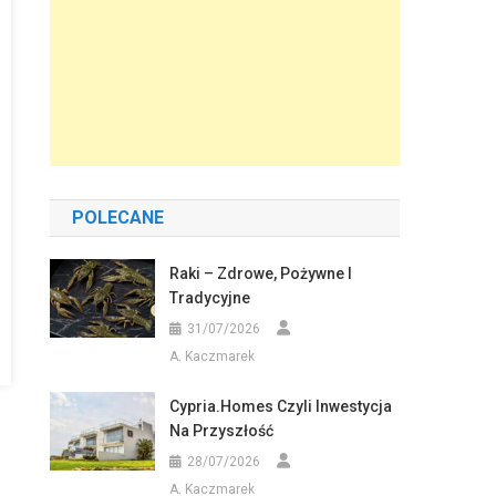
POLECANE
Raki – Zdrowe, Pożywne I
Tradycyjne
31/07/2026
A. Kaczmarek
Cypria.homes Czyli Inwestycja
Na Przyszłość
28/07/2026
A. Kaczmarek