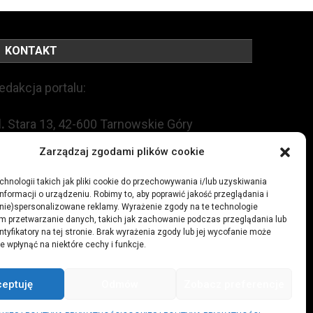
KONTAKT
edakcja portalu:
l.
Stara 13, 42-600 Tarnowskie Góry
Zarządzaj zgodami plików cookie
EL:
+48 509 547 822
hnologii takich jak pliki cookie do przechowywania i/lub uzyskiwania
nformacji o urządzeniu. Robimy to, aby poprawić jakość przeglądania i
mail:
redakcja@czytamiwiem.pl
(nie)spersonalizowane reklamy. Wyrażenie zgody na te technologie
m przetwarzanie danych, takich jak zachowanie podczas przeglądania lub
eklama:
biuro@czytamiwiem.pl
ntyfikatory na tej stronie. Brak wyrażenia zgody lub jej wycofanie może
e wpłynąć na niektóre cechy i funkcje.
ceptuję
Odmów
Zobacz preferencje