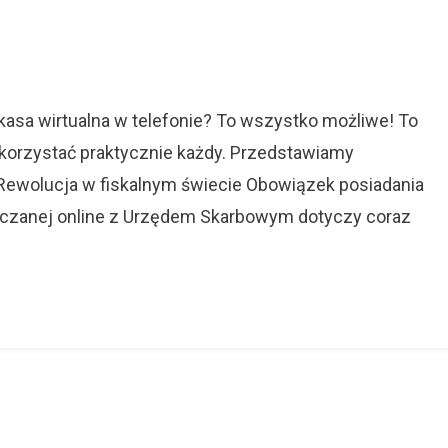
On
Nowy
Wymiar
Fiskalności
 kasa wirtualna w telefonie? To wszystko możliwe! To
skorzystać praktycznie każdy. Przedstawiamy
 Rewolucja w fiskalnym świecie Obowiązek posiadania
ozliczanej online z Urzędem Skarbowym dotyczy coraz