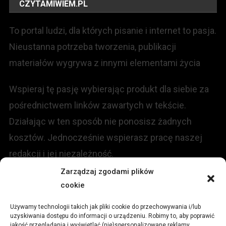
CZYTAMIWIEM.PL
To portal ludzi, dla których pisanie i internet to pasja.
Nieustanna potrzeba tworzenia, publikacji
materiałów wygrywa z innymi elementami życia
Wspieraj tę pasję wybierając produkt dla siebie za
pośrednictwem linków zawartych w tekście.
Działając w ten sposób nie ponosisz żadnych
kosztów. Jednocześnie wspierasz pracę naszej
redakcji i jej niezależność.
Zarządzaj zgodami plików
KONTAKT
cookie
Używamy technologii takich jak pliki cookie do przechowywania i/lub
Redakcja portalu:
uzyskiwania dostępu do informacji o urządzeniu. Robimy to, aby poprawić
jakość przeglądania i wyświetlać (nie)spersonalizowane reklamy.