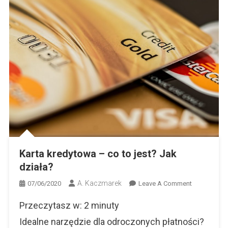
Karta kredytowa – co to jest? Jak
działa?
A. Kaczmarek
On
07/06/2020
Leave A Comment
Karta
Przeczytasz w:
2
minuty
Kredytowa
–
Idealne narzędzie dla odroczonych płatności?