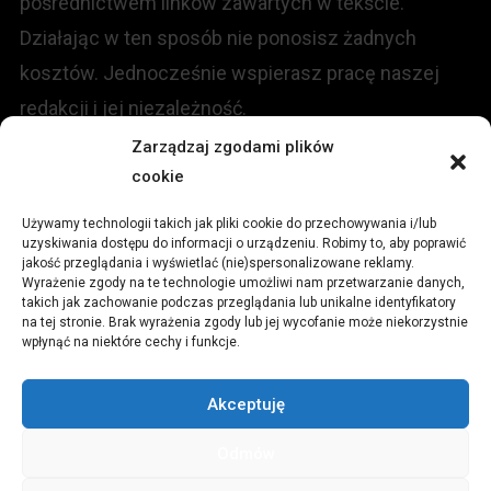
pośrednictwem linków zawartych w tekście.
Działając w ten sposób nie ponosisz żadnych
kosztów. Jednocześnie wspierasz pracę naszej
redakcji i jej niezależność.
Zarządzaj zgodami plików
KONTAKT
cookie
Używamy technologii takich jak pliki cookie do przechowywania i/lub
Redakcja portalu:
uzyskiwania dostępu do informacji o urządzeniu. Robimy to, aby poprawić
jakość przeglądania i wyświetlać (nie)spersonalizowane reklamy.
Wyrażenie zgody na te technologie umożliwi nam przetwarzanie danych,
ul.
Stara 13, 42-600 Tarnowskie Góry
takich jak zachowanie podczas przeglądania lub unikalne identyfikatory
na tej stronie. Brak wyrażenia zgody lub jej wycofanie może niekorzystnie
wpłynąć na niektóre cechy i funkcje.
TEL:
+48 509 547 822
Akceptuję
Email:
redakcja@czytamiwiem.pl
Odmów
Reklama:
biuro@czytamiwiem.pl