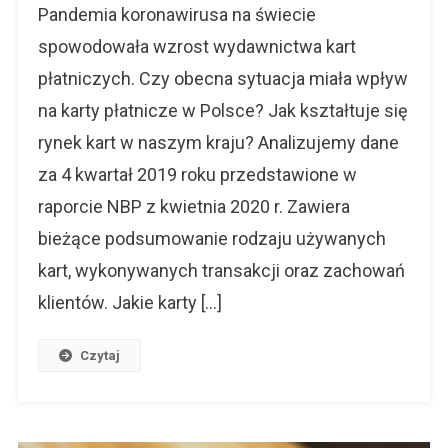
W
Pandemia koronawirusa na świecie
Polsce
spowodowała wzrost wydawnictwa kart
–
płatniczych. Czy obecna sytuacja miała wpływ
Analiza
Polskich
na karty płatnicze w Polsce? Jak kształtuje się
Płatności
rynek kart w naszym kraju? Analizujemy dane
za 4 kwartał 2019 roku przedstawione w
raporcie NBP z kwietnia 2020 r. Zawiera
bieżące podsumowanie rodzaju używanych
kart, wykonywanych transakcji oraz zachowań
klientów. Jakie karty […]
Czytaj