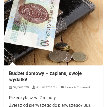
Budżet domowy – zaplanuj swoje
wydatki!
A. Kaczmarek
On
07/06/2020
Leave A Comment
Budżet
Przeczytasz w:
2
minuty
Domowy
–
Żyjesz od pierwszego do pierwszego? Już