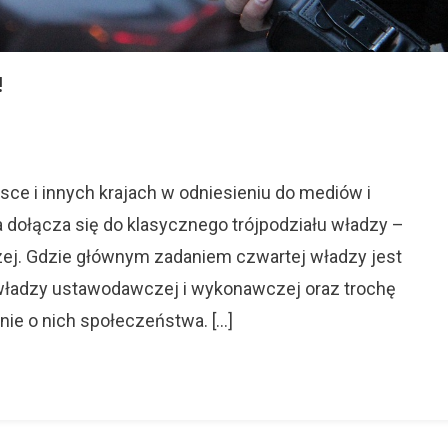
!
On
Czwarta
Władza
W
ce i innych krajach w odniesieniu do mediów i
Polsce
ołącza się do klasycznego trójpodziału władzy –
Nie
j. Gdzie głównym zadaniem czwartej władzy jest
Istnieje!
władzy ustawodawczej i wykonawczej oraz trochę
nie o nich społeczeństwa. […]