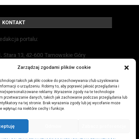
KONTAKT
edakcja portalu:
l.
Stara 13, 42-600 Tarnowskie Góry
Zarządzaj zgodami plików cookie
EL:
+48 509 547 822
hnologii takich jak pliki cookie do przechowywania i/lub uzyskiwania
nformacji o urządzeniu. Robimy to, aby poprawić jakość przeglądania i
mail:
redakcja@czytamiwiem.pl
(nie)spersonalizowane reklamy. Wyrażenie zgody na te technologie
m przetwarzanie danych, takich jak zachowanie podczas przeglądania lub
eklama:
biuro@czytamiwiem.pl
ntyfikatory na tej stronie. Brak wyrażenia zgody lub jej wycofanie może
e wpłynąć na niektóre cechy i funkcje.
ceptuję
Odmów
Zobacz preferencje