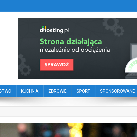
szy portal dziennikarstwa oby
ego
ŃSTWO
KUCHNIA
ZDROWIE
SPORT
SPONSOROWANE