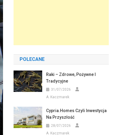
POLECANE
Raki – Zdrowe, Pożywne I
Tradycyjne
31/07/2026
A. Kaczmarek
Cypria.homes Czyli Inwestycja
Na Przyszłość
28/07/2026
A. Kaczmarek