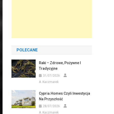
POLECANE
Raki – Zdrowe, Pożywne I
Tradycyjne
31/07/2026
A. Kaczmarek
Cypria.homes Czyli Inwestycja
Na Przyszłość
28/07/2026
A. Kaczmarek