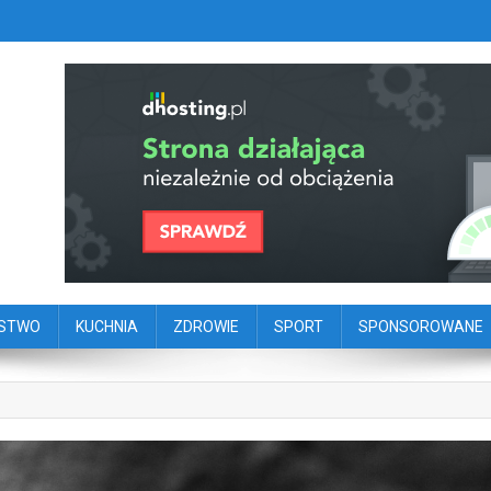
szy portal dziennikarstwa oby
ego
ŃSTWO
KUCHNIA
ZDROWIE
SPORT
SPONSOROWANE