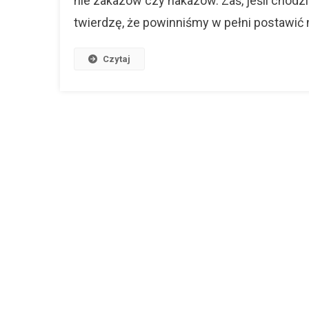
nie zakazów czy nakazów. Zaś, jeśli chodz
twierdzę, że powinniśmy w pełni postawić 
Czytaj