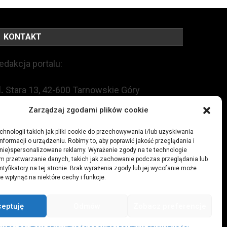
KONTAKT
edakcja portalu:
l.
Stara 13, 42-600 Tarnowskie Góry
Zarządzaj zgodami plików cookie
EL:
+48 509 547 822
hnologii takich jak pliki cookie do przechowywania i/lub uzyskiwania
nformacji o urządzeniu. Robimy to, aby poprawić jakość przeglądania i
mail:
redakcja@czytamiwiem.pl
(nie)spersonalizowane reklamy. Wyrażenie zgody na te technologie
m przetwarzanie danych, takich jak zachowanie podczas przeglądania lub
eklama:
biuro@czytamiwiem.pl
ntyfikatory na tej stronie. Brak wyrażenia zgody lub jej wycofanie może
e wpłynąć na niektóre cechy i funkcje.
ceptuję
Odmów
Zobacz preferencje