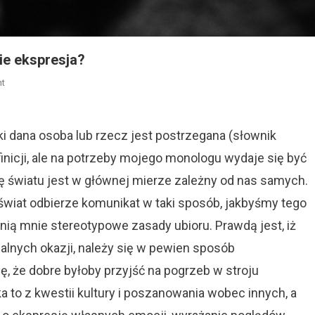
ie ekspresja?
On
t
Wizerunek
W
Sztywnych
ki dana osoba lub rzecz jest postrzegana (słownik
Ramach.
finicji, ale na potrzeby mojego monologu wydaje się być
Gdzie
ę światu jest w głównej mierze zależny od nas samych.
Ekspresja?
świat odbierze komunikat w taki sposób, jakbyśmy tego
nią mnie stereotypowe zasady ubioru. Prawdą jest, iż
alnych okazji, należy się w pewien sposób
, że dobre byłoby przyjść na pogrzeb w stroju
a to z kwestii kultury i poszanowania wobec innych, a