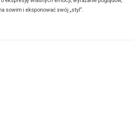
i o ekspresję własnych emocji, wyrażanie poglądów,
na sowim i eksponować swój „styl”.