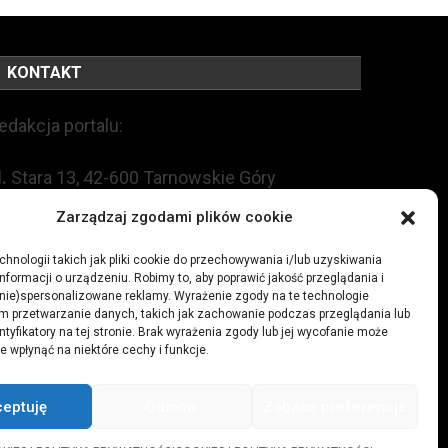
KONTAKT
edakcja portalu:
l.
Stara 13, 42-600 Tarnowskie Góry
Zarządzaj zgodami plików cookie
EL:
+48 509 547 822
hnologii takich jak pliki cookie do przechowywania i/lub uzyskiwania
nformacji o urządzeniu. Robimy to, aby poprawić jakość przeglądania i
mail:
redakcja@czytamiwiem.pl
(nie)spersonalizowane reklamy. Wyrażenie zgody na te technologie
m przetwarzanie danych, takich jak zachowanie podczas przeglądania lub
eklama:
biuro@czytamiwiem.pl
ntyfikatory na tej stronie. Brak wyrażenia zgody lub jej wycofanie może
e wpłynąć na niektóre cechy i funkcje.
ceptuję
Odmów
Zobacz preferencje