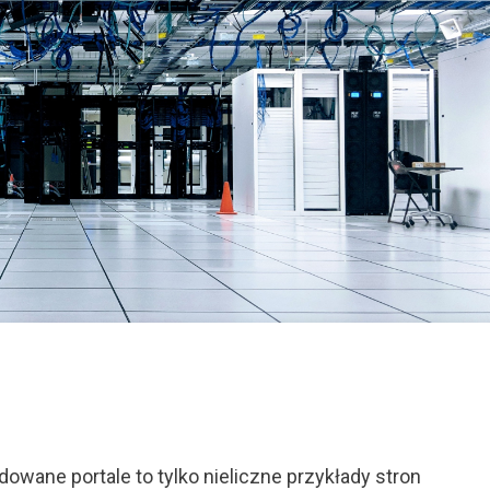
On
Jak
Stworzyć
Stronę
owane portale to tylko nieliczne przykłady stron