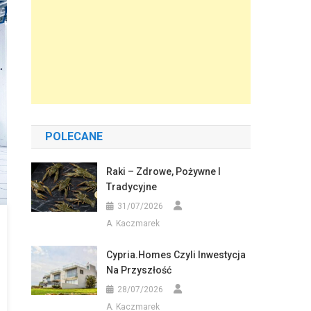
POLECANE
Raki – Zdrowe, Pożywne I
Tradycyjne
31/07/2026
A. Kaczmarek
Cypria.homes Czyli Inwestycja
Na Przyszłość
28/07/2026
A. Kaczmarek