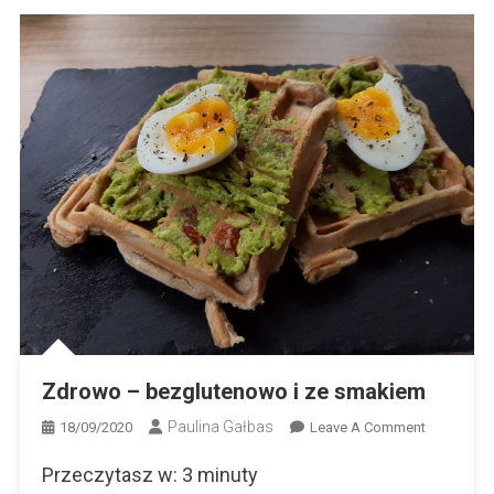
Zdrowo – bezglutenowo i ze smakiem
Paulina Gałbas
On
18/09/2020
Leave A Comment
Zdrowo
Przeczytasz w:
3
minuty
–