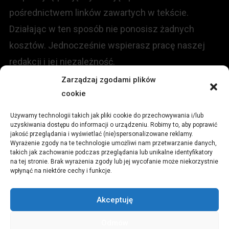
pośrednictwem linków zawartych w tekście.
Działając w ten sposób nie ponosisz żadnych
kosztów. Jednocześnie wspierasz pracę naszej
redakcji i jej niezależność.
Zarządzaj zgodami plików
cookie
KONTAKT
Używamy technologii takich jak pliki cookie do przechowywania i/lub
Redakcja portalu:
uzyskiwania dostępu do informacji o urządzeniu. Robimy to, aby poprawić
jakość przeglądania i wyświetlać (nie)spersonalizowane reklamy.
Wyrażenie zgody na te technologie umożliwi nam przetwarzanie danych,
ul.
Stara 13, 42-600 Tarnowskie Góry
takich jak zachowanie podczas przeglądania lub unikalne identyfikatory
na tej stronie. Brak wyrażenia zgody lub jej wycofanie może niekorzystnie
wpłynąć na niektóre cechy i funkcje.
TEL:
+48 509 547 822
Akceptuję
Email:
redakcja@czytamiwiem.pl
Odmów
Reklama:
biuro@czytamiwiem.pl