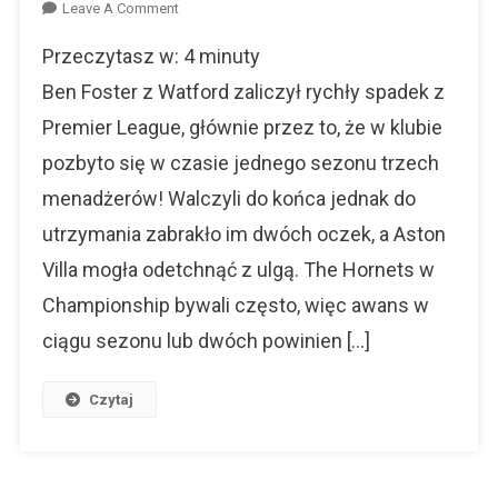
On
Leave A Comment
Ben
Przeczytasz w:
4
minuty
Foster
–
Ben Foster z Watford zaliczył rychły spadek z
Bramkarz
Premier League, głównie przez to, że w klubie
Watford
pozbyto się w czasie jednego sezonu trzech
I…
Youtuber?
menadżerów! Walczyli do końca jednak do
utrzymania zabrakło im dwóch oczek, a Aston
Villa mogła odetchnąć z ulgą. The Hornets w
Championship bywali często, więc awans w
ciągu sezonu lub dwóch powinien […]
Czytaj