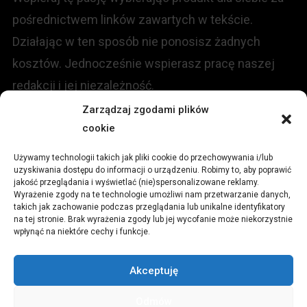
pośrednictwem linków zawartych w tekście.
Działając w ten sposób nie ponosisz żadnych
kosztów. Jednocześnie wspierasz pracę naszej
redakcji i jej niezależność.
Zarządzaj zgodami plików
KONTAKT
cookie
Używamy technologii takich jak pliki cookie do przechowywania i/lub
Redakcja portalu:
uzyskiwania dostępu do informacji o urządzeniu. Robimy to, aby poprawić
jakość przeglądania i wyświetlać (nie)spersonalizowane reklamy.
Wyrażenie zgody na te technologie umożliwi nam przetwarzanie danych,
ul.
Stara 13, 42-600 Tarnowskie Góry
takich jak zachowanie podczas przeglądania lub unikalne identyfikatory
na tej stronie. Brak wyrażenia zgody lub jej wycofanie może niekorzystnie
wpłynąć na niektóre cechy i funkcje.
TEL:
+48 509 547 822
Akceptuję
Email:
redakcja@czytamiwiem.pl
Odmów