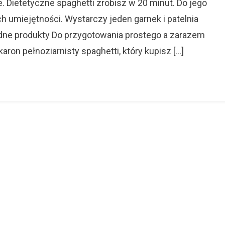
Dietetyczne spaghetti zrobisz w 20 minut. Do jego
Minut
h umiejętności. Wystarczy jeden garnek i patelnia
ędne produkty Do przygotowania prostego a zarazem
ron pełnoziarnisty spaghetti, który kupisz […]