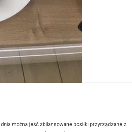
On
Dietetyczne
Spaghetti
W
dnia można jeść zbilansowane posiłki przyrządzane z
20