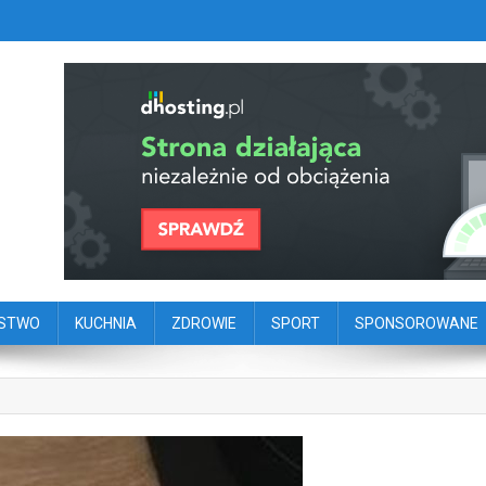
szy portal dziennikarstwa oby
ego
ŃSTWO
KUCHNIA
ZDROWIE
SPORT
SPONSOROWANE