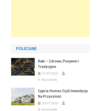
POLECANE
Raki – Zdrowe, Pożywne I
Tradycyjne
31/07/2026
A. Kaczmarek
Cypria.homes Czyli Inwestycja
Na Przyszłość
28/07/2026
A. Kaczmarek