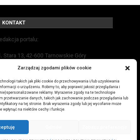
KONTAKT
edakcja portalu:
l.
Stara 13, 42-600 Tarnowskie Góry
Zarządzaj zgodami plików cookie
EL:
+48 509 547 822
hnologii takich jak pliki cookie do przechowywania i/lub uzyskiwania
nformacji o urządzeniu. Robimy to, aby poprawić jakość przeglądania i
mail:
redakcja@czytamiwiem.pl
(nie)spersonalizowane reklamy. Wyrażenie zgody na te technologie
m przetwarzanie danych, takich jak zachowanie podczas przeglądania lub
eklama:
biuro@czytamiwiem.pl
ntyfikatory na tej stronie. Brak wyrażenia zgody lub jej wycofanie może
e wpłynąć na niektóre cechy i funkcje.
ceptuję
Odmów
Zobacz preferencje