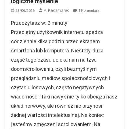
logiczne myślenie
A. Kaczmarek
Do
23/06/2026
1 Komentarz
Zmęczeni
Przeczytasz w:
2
minuty
Scrollowaniem?
Odkryj
Przeciętny użytkownik internetu spędza
Pożyteczne
codziennie kilka godzin przed ekranem
Hobby
smartfona lub komputera. Niestety, duża
Online,
Które
część tego czasu ucieka nam na tzw.
Rozwija
doomscrollowaniu, czyli bezmyślnym
Logiczne
Myślenie
przeglądaniu mediów społecznościowych i
czytaniu losowych, często negatywnych
wiadomości. Taki nawyk nie tylko obciąża nasz
układ nerwowy, ale również nie przynosi
żadnej wartości intelektualnej. Na koniec
jesteśmy zmęczeni scrollowaniem. Na