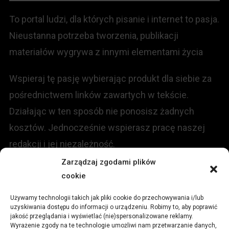
To portal ludzi, dla których pisanie i internet to pasja.
Nieustanna potrzeba tworzenia, publikacji
materiałów wygrywa z innymi elementami życia
Wspieraj tę pasję wybierając produkt dla siebie za
pośrednictwem linków zawartych w tekście.
Działając w ten sposób nie ponosisz żadnych
kosztów. Jednocześnie wspierasz pracę naszej
redakcji i jej niezależność.
Zarządzaj zgodami plików
cookie
KONTAKT
Używamy technologii takich jak pliki cookie do przechowywania i/lub
Redakcja portalu:
uzyskiwania dostępu do informacji o urządzeniu. Robimy to, aby poprawić
jakość przeglądania i wyświetlać (nie)spersonalizowane reklamy.
Wyrażenie zgody na te technologie umożliwi nam przetwarzanie danych,