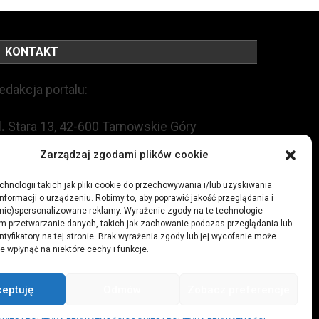
KONTAKT
edakcja portalu:
l.
Stara 13, 42-600 Tarnowskie Góry
Zarządzaj zgodami plików cookie
EL:
+48 509 547 822
hnologii takich jak pliki cookie do przechowywania i/lub uzyskiwania
nformacji o urządzeniu. Robimy to, aby poprawić jakość przeglądania i
mail:
redakcja@czytamiwiem.pl
(nie)spersonalizowane reklamy. Wyrażenie zgody na te technologie
m przetwarzanie danych, takich jak zachowanie podczas przeglądania lub
eklama:
biuro@czytamiwiem.pl
ntyfikatory na tej stronie. Brak wyrażenia zgody lub jej wycofanie może
e wpłynąć na niektóre cechy i funkcje.
ceptuję
Odmów
Zobacz preferencje