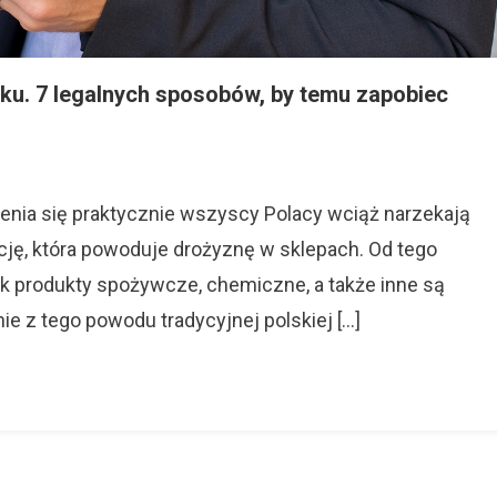
oku. 7 legalnych sposobów, by temu zapobiec
On
Jak
Polacy
Tracą
nia się praktycznie wszyscy Polacy wciąż narzekają
Pieniądze
ację, która powoduje drożyznę w sklepach. Od tego
W
ok produkty spożywcze, chemiczne, a także inne są
2026
Roku.
ie z tego powodu tradycyjnej polskiej […]
7
Legalnych
Sposobów,
By
Temu
Zapobiec