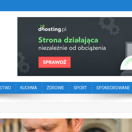
szy portal dziennikarstwa oby
ego
ŃSTWO
KUCHNIA
ZDROWIE
SPORT
SPONSOROWANE