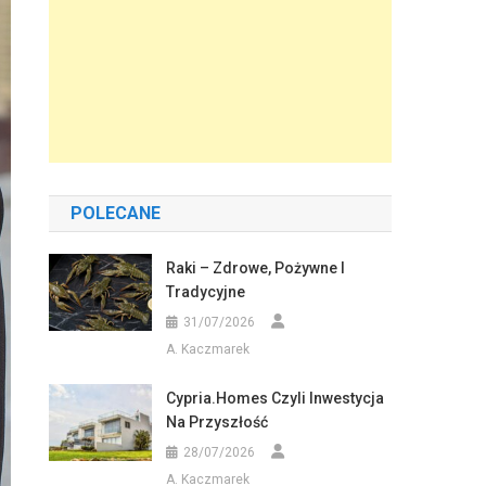
POLECANE
Raki – Zdrowe, Pożywne I
Tradycyjne
31/07/2026
A. Kaczmarek
Cypria.homes Czyli Inwestycja
Na Przyszłość
28/07/2026
A. Kaczmarek